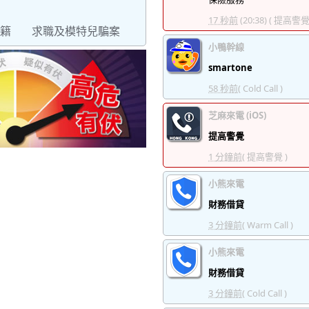
17 秒前
(20:38)
( 提高警覺 
籍
求職及模特兒騙案
小鴨幹線
smartone
58 秒前
( Cold Call )
芝麻來電 (iOS)
提高警覺
1 分鐘前
( 提高警覺 )
小熊來電
財務借貸
3 分鐘前
( Warm Call )
小熊來電
財務借貸
3 分鐘前
( Cold Call )