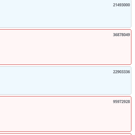
21493000
36878049
22903336
95972928