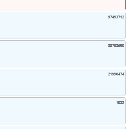
97493712
38703690
21990474
1032