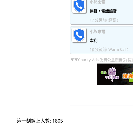
小熊來電
無聲，電話錄音
17 分鐘前
( 錄音 )
小熊來電
宏利
18 分鐘前
( Warm Call )
▼▼Charity-Ads 免費公益廣告[詳情
這一刻線上人數: 1805