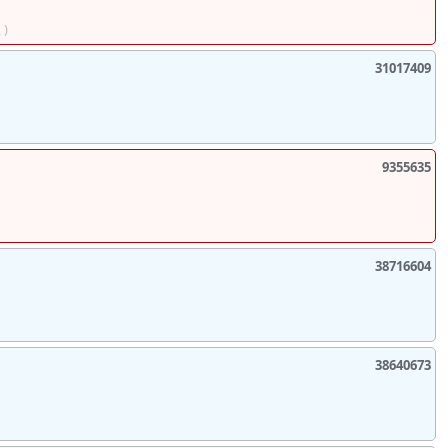
)
31017409
9355635
38716604
38640673