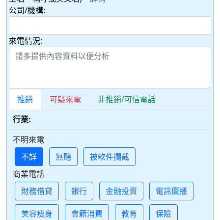
公司/機構:
來電情況:
推銷
可疑來電
非推銷/可信電話
行業:
不明來電
不詳
無聽
被軟件攔截
商業電話
財務借貸
銀行
金融投資
電訊廣播
美容瘦身
會籍消費
教育
保險