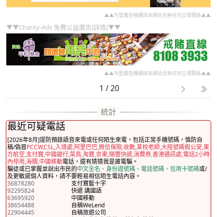
▲▲刊登廣告機構與本網站全無任何立場關係▲▲
▼▼Charity-Ads 免費公益廣告[詳情]▼▼
▲▲刊登廣告機構與本網站全無任何立場關係▲▲
1 / 20
最近可疑電話
[2026年8月]提防預錄語音來電或任何陌生來電，包括正常手機號碼，慎防自
稱/偽冒
PCCW,CSL,入境處,阿里巴巴,微信保險,收數,某校老師,大陸號碼假公安,東
方航空,支付寶,中國銀行,菜鳥,淘寶,京東,順豐快遞,消費券,香港通訊處,電話2小時
內停用,海關,中國移動
電話，還有猜猜我是誰電騙。
騙徒或已掌握並說出市民的
中文全名、身份證號碼、電話號碼、信用卡號碼
或/
及更敏感個人資料，請不要輕易相信陌生電話內容。
36878280
支付寶藍十字
92295824
快遞 講國語
63695920
中國移動
38654488
自稱WeLend
22904445
自稱旅遊公司