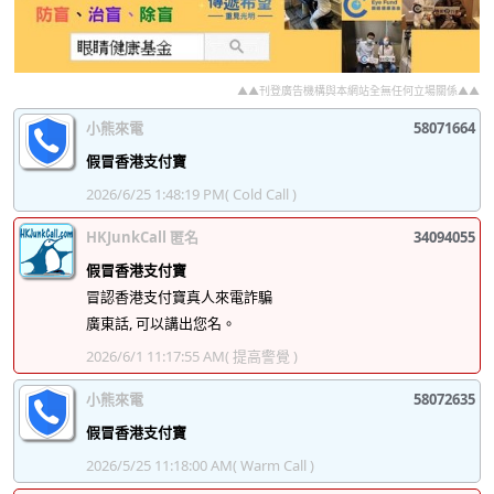
▲▲刊登廣告機構與本網站全無任何立場關係▲▲
小熊來電
58071664
假冒香港支付寶
2026/6/25 1:48:19 PM
( Cold Call )
HKJunkCall 匿名
34094055
假冒香港支付寶
冒認香港支付寶真人來電詐騙
廣東話, 可以講出您名。
2026/6/1 11:17:55 AM
( 提高警覺 )
小熊來電
58072635
假冒香港支付寶
2026/5/25 11:18:00 AM
( Warm Call )