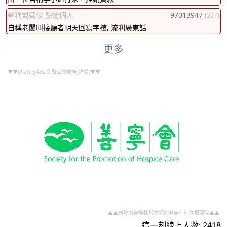
聲稱或疑似 騙徒個人
97013947
(2/7)
自稱老闆叫接聽者明天回寫字樓, 流利廣東話
更多
▼▼Charity-Ads 免費公益廣告[詳情]▼▼
▲▲刊登廣告機構與本網站全無任何立場關係▲▲
這一刻線上人數: 2418