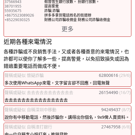
37566943
假冒恆生銀行放數。 扮銀行放數。
38701955
提高警覺
55935675
詐騙 詐騙
+8675523089026
拼多多拿到電話姓名的街道辦
+85229030325
財務公司詐騙收佣金 財務公司詐騙收佣金
更多
近期各種來電情況
各種詐騙或不良銷售手法，又或者各種善意的來電情況，也
許都可以使你了解多一些，提高警覺，以免招致損失或因為
錯過重要電話而做成不便。
聲稱或疑似 懷疑詐騙
62800616
(29/6)
多次使用WhatsApp來電，文字留言卻不回應，回電無聲
聲稱或疑似 去去去去去去去去去去去
26154490
(16/7)
去去去去去去去去去去去去去去去
聲稱或疑似 自稱深圳中移動
94249437
(8/7)
說你有中移動電話，然後詐騙你。講得出你個名，9x9俾人賣資料。
聲稱或疑似 自稱渣打銀行
27467958
(6/8)
由一位自稱李小姐打來，推銷貸款