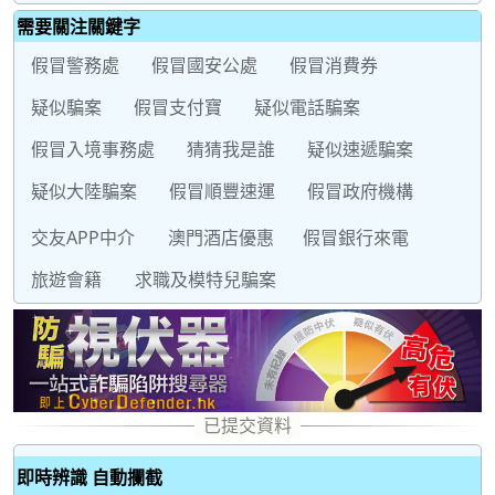
需要關注關鍵字
假冒警務處
假冒國安公處
假冒消費券
疑似騙案
假冒支付寶
疑似電話騙案
假冒入境事務處
猜猜我是誰
疑似速遞騙案
疑似大陸騙案
假冒順豐速運
假冒政府機構
交友APP中介
澳門酒店優惠
假冒銀行來電
旅遊會籍
求職及模特兒騙案
即時辨識 自動攔截