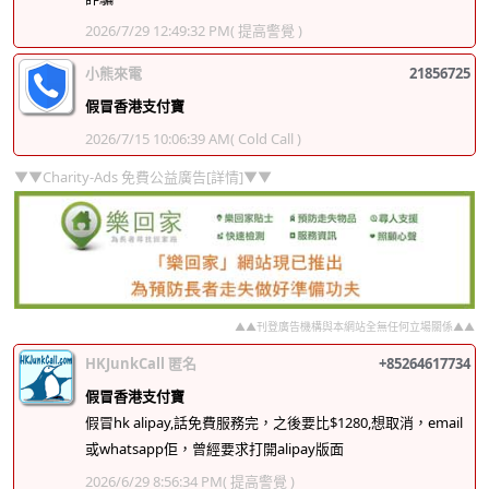
2026/7/29 12:49:32 PM
( 提高警覺 )
小熊來電
21856725
假冒香港支付寶
2026/7/15 10:06:39 AM
( Cold Call )
▼▼Charity-Ads 免費公益廣告[詳情]▼▼
▲▲刊登廣告機構與本網站全無任何立場關係▲▲
HKJunkCall 匿名
+85264617734
假冒香港支付寶
假冒hk alipay,話免費服務完，之後要比$1280,想取消，email
或whatsapp佢，曾經要求打開alipay版面
2026/6/29 8:56:34 PM
( 提高警覺 )