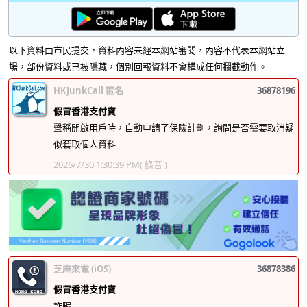
以下資料由市民提交，資料內容未經本網站審閱，內容不代表本網站立
場，部份資料或已被隱藏，個別回報資料不會構成任何攔截動作。
HKJunkCall 匿名
36878196
假冒香港支付寶
聲稱開啟用戶時，自動申請了保險計劃，詢問是否需要取消疑
似套取個人資料
2026/7/30 1:30:39 PM
( 錄音 )
芝麻來電 (iOS)
36878386
假冒香港支付寶
詐騙