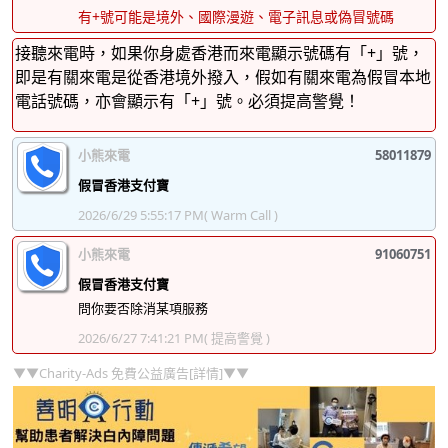
有+號可能是境外、國際漫遊、電子訊息或偽冒號碼
接聽來電時，如果你身處香港而來電顯示號碼有「+」號，
即是有關來電是從香港境外撥入，假如有關來電為假冒本地
電話號碼，亦會顯示有「+」號。必須提高警覺！
小熊來電
58011879
假冒香港支付寶
2026/6/29 5:55:17 PM
( Warm Call )
小熊來電
91060751
假冒香港支付寶
問你要否除消某項服務
2026/6/27 7:41:21 PM
( 提高警覺 )
▼▼Charity-Ads 免費公益廣告[詳情]▼▼