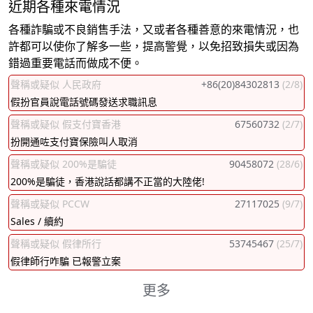
近期各種來電情況
各種詐騙或不良銷售手法，又或者各種善意的來電情況，也
許都可以使你了解多一些，提高警覺，以免招致損失或因為
錯過重要電話而做成不便。
聲稱或疑似 人民政府
+86(20)84302813
(2/8)
假扮官員說電話號碼發送求職訊息
聲稱或疑似 假支付寶香港
67560732
(2/7)
扮開通咗支付寶保險叫人取消
聲稱或疑似 200%是騙徒
90458072
(28/6)
200%是騙徒，香港說話都講不正當的大陸佬!
聲稱或疑似 PCCW
27117025
(9/7)
Sales / 續約
聲稱或疑似 假律所行
53745467
(25/7)
假律師行咋騙 已報警立案
更多