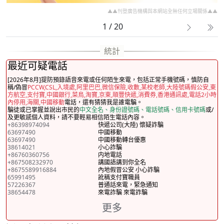
▲▲刊登廣告機構與本網站全無任何立場關係▲▲
1 / 20
最近可疑電話
[2026年8月]提防預錄語音來電或任何陌生來電，包括正常手機號碼，慎防自
稱/偽冒
PCCW,CSL,入境處,阿里巴巴,微信保險,收數,某校老師,大陸號碼假公安,東
方航空,支付寶,中國銀行,菜鳥,淘寶,京東,順豐快遞,消費券,香港通訊處,電話2小時
內停用,海關,中國移動
電話，還有猜猜我是誰電騙。
騙徒或已掌握並說出市民的
中文全名、身份證號碼、電話號碼、信用卡號碼
或/
及更敏感個人資料，請不要輕易相信陌生電話內容。
+86398974094
快遞公司(大陸) 懷疑詐騙
63697490
中國移動
63697490
中國移動轉台優惠
38614021
小心詐騙
+86760360756
内地電話
+867508232970
講國語講到你全名
+8675589916884
內地假冒公安 小心詐騙
65991495
訛稱支付寶職員
57226367
普通話來電，緊急通知
38654478
來電詐騙 來電詐騙
更多