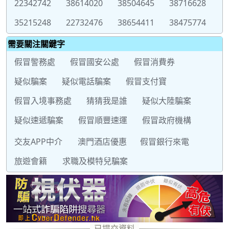
22342742
38614020
38504645
38716628
35215248
22732476
38654411
38475774
需要關注關鍵字
假冒警務處
假冒國安公處
假冒消費券
疑似騙案
疑似電話騙案
假冒支付寶
假冒入境事務處
猜猜我是誰
疑似大陸騙案
疑似速遞騙案
假冒順豐速運
假冒政府機構
交友APP中介
澳門酒店優惠
假冒銀行來電
旅遊會籍
求職及模特兒騙案