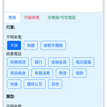
推銷
可疑來電
非推銷/可信電話
行業:
不明來電
不詳
無聽
被軟件攔截
商業電話
財務借貸
銀行
金融投資
電訊廣播
美容瘦身
會籍消費
教育
保險
地產
體檢公司
其他
類型:
不明來電