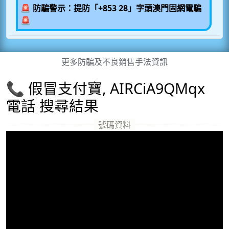
🚨 防騙警示：提防「+853 28」字頭澳門固網電騙
🚨
更多防騙及不良銷售手法資訊
📞 假冒支付寶, AIRCiA9QMqx
電話 搜尋結果