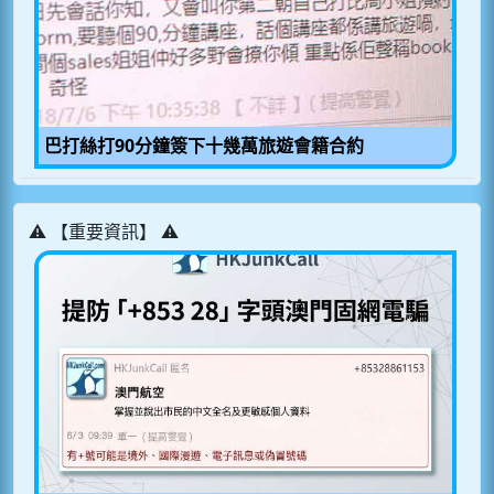
巴打絲打90分鐘簽下十幾萬旅遊會籍合約
⚠️ 【重要資訊】 ⚠️