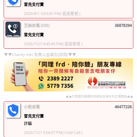
冒充支付寶
2026/8/1 5:03:05 PM
( 提高警覺 )
芝麻來電 (iOS)
36878294
冒充支付寶
2026/7/27 4:45:45 PM
( 提高警覺 )
▼▼Charity-Ads 免費公益廣告[詳情]▼▼
▲▲刊登廣告機構與本網站全無任何立場關係▲▲
小熊來電
46477226
冒充支付寶
詐騙
2026/7/27 3:56:07 PM
( Cold Call )