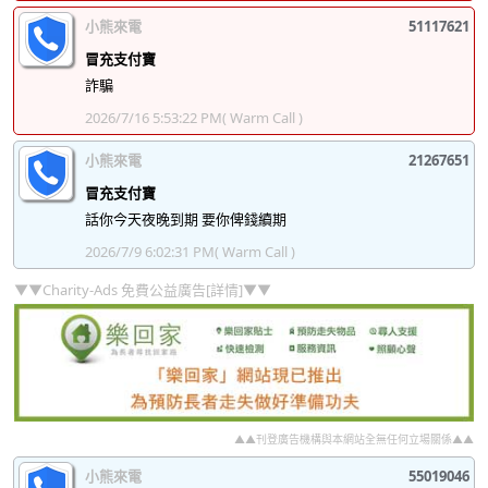
小熊來電
51117621
冒充支付寶
詐騙
2026/7/16 5:53:22 PM
( Warm Call )
小熊來電
21267651
冒充支付寶
話你今天夜晚到期 要你俾錢續期
2026/7/9 6:02:31 PM
( Warm Call )
▼▼Charity-Ads 免費公益廣告[詳情]▼▼
▲▲刊登廣告機構與本網站全無任何立場關係▲▲
小熊來電
55019046