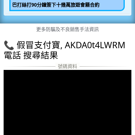
巴打絲打90分鐘簽下十幾萬旅遊會籍合約
更多防騙及不良銷售手法資訊
📞 假冒支付寶, AKDA0t4LWRM
電話 搜尋結果