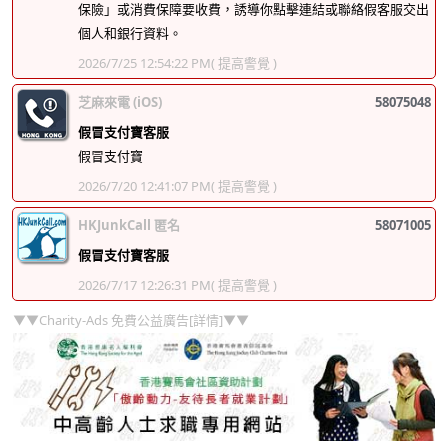
保險」或消費保障要收費，誘導你點擊連結或聯絡假客服交出
個人和銀行資料。
2026/7/25 12:54:22 PM
( 提高警覺 )
芝麻來電 (iOS)
58075048
假冒支付寶客服
假冒支付寶
2026/7/20 12:41:07 PM
( 提高警覺 )
HKJunkCall 匿名
58071005
假冒支付寶客服
2026/7/17 12:26:31 PM
( 提高警覺 )
▼▼Charity-Ads 免費公益廣告[詳情]▼▼