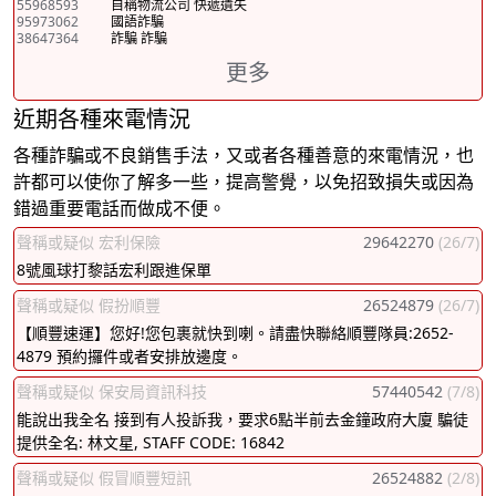
55968593
自稱物流公司 快遞遺失
95973062
國語詐騙
38647364
詐騙 詐騙
更多
近期各種來電情況
各種詐騙或不良銷售手法，又或者各種善意的來電情況，也
許都可以使你了解多一些，提高警覺，以免招致損失或因為
錯過重要電話而做成不便。
聲稱或疑似 宏利保險
29642270
(26/7)
8號風球打黎話宏利跟進保單
聲稱或疑似 假扮順豐
26524879
(26/7)
【順豐速運】您好!您包裹就快到喇。請盡快聯絡順豐隊員:2652-
4879 預約攞件或者安排放邊度。
聲稱或疑似 保安局資訊科技
57440542
(7/8)
能說出我全名 接到有人投訴我，要求6點半前去金鐘政府大廈 騙徒
提供全名: 林文星, STAFF CODE: 16842
聲稱或疑似 假冒順豐短訊
26524882
(2/8)