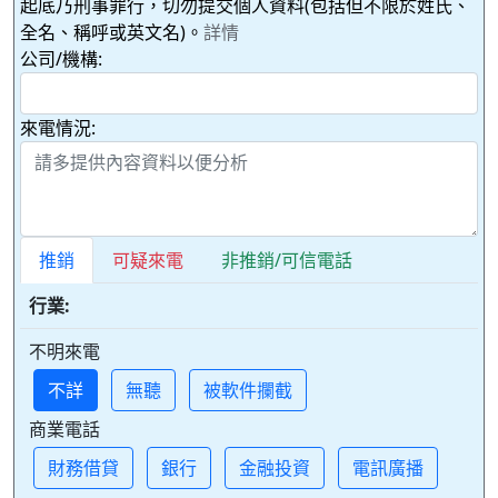
起底乃刑事罪行，切勿提交個人資料(包括但不限於姓氏、
全名、稱呼或英文名)。
詳情
公司/機構:
來電情況:
推銷
可疑來電
非推銷/可信電話
行業:
不明來電
不詳
無聽
被軟件攔截
商業電話
財務借貸
銀行
金融投資
電訊廣播