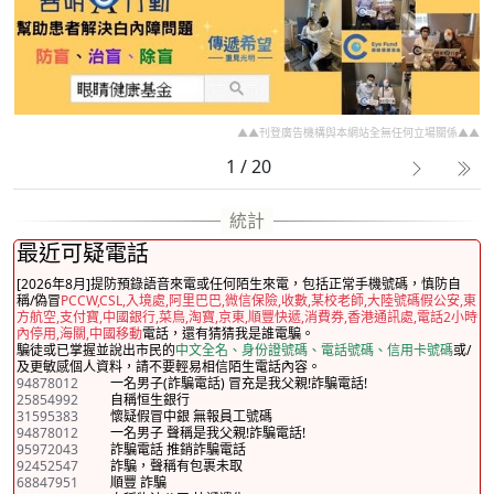
▲▲刊登廣告機構與本網站全無任何立場關係▲▲
1 / 20
最近可疑電話
[2026年8月]提防預錄語音來電或任何陌生來電，包括正常手機號碼，慎防自
稱/偽冒
PCCW,CSL,入境處,阿里巴巴,微信保險,收數,某校老師,大陸號碼假公安,東
方航空,支付寶,中國銀行,菜鳥,淘寶,京東,順豐快遞,消費券,香港通訊處,電話2小時
內停用,海關,中國移動
電話，還有猜猜我是誰電騙。
騙徒或已掌握並說出市民的
中文全名、身份證號碼、電話號碼、信用卡號碼
或/
及更敏感個人資料，請不要輕易相信陌生電話內容。
94878012
一名男子(詐騙電話) 冒充是我父親!詐騙電話!
25854992
自稱恒生銀行
31595383
懷疑假冒中銀 無報員工號碼
94878012
一名男子 聲稱是我父親!詐騙電話!
95972043
詐騙電話 推銷詐騙電話
92452547
詐騙，聲稱有包裹未取
68847951
順豐 詐騙