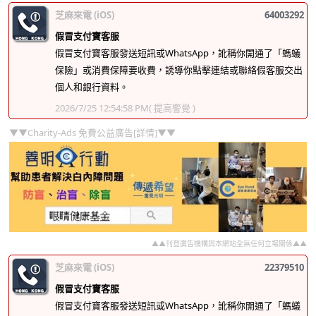
芝麻來電 (iOS)
64003292
假冒支付寶客服
假冒支付寶客服發送短訊或WhatsApp，訛稱你開通了「螞蟻
保險」或消費保障要收費，誘導你點擊連結或聯絡假客服交出
個人和銀行資料。
2026/7/25 12:54:58 PM
( 提高警覺 )
▼▼Charity-Ads 免費公益廣告[詳情]▼▼
▲▲刊登廣告機構與本網站全無任何立場關係▲▲
芝麻來電 (iOS)
22379510
假冒支付寶客服
假冒支付寶客服發送短訊或WhatsApp，訛稱你開通了「螞蟻