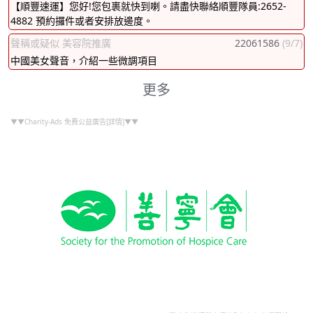
【順豐速運】您好!您包裹就快到喇。請盡快聯絡順豐隊員:2652-
4882 預約攞件或者安排放邊度。
聲稱或疑似 美容院推廣
22061586
(9/7)
中國美女聲音，介紹一些微調項目
更多
▼▼Charity-Ads 免費公益廣告[詳情]▼▼