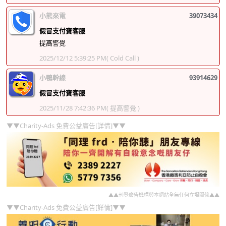
小熊來電
39073434
假冒支付寶客服
提高警覺
2025/12/12 5:39:25 PM
( Cold Call )
小鴨幹線
93914629
假冒支付寶客服
2025/11/28 7:42:36 PM
( 提高警覺 )
▼▼Charity-Ads 免費公益廣告[詳情]▼▼
▲▲刊登廣告機構與本網站全無任何立場關係▲▲
▼▼Charity-Ads 免費公益廣告[詳情]▼▼