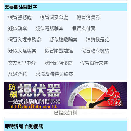
需要關注關鍵字
假冒警務處
假冒國安公處
假冒消費券
疑似騙案
疑似電話騙案
假冒支付寶
假冒入境事務處
疑似速遞騙案
猜猜我是誰
疑似大陸騙案
假冒順豐速運
假冒政府機構
交友APP中介
澳門酒店優惠
假冒銀行來電
旅遊會籍
求職及模特兒騙案
即時辨識 自動攔截