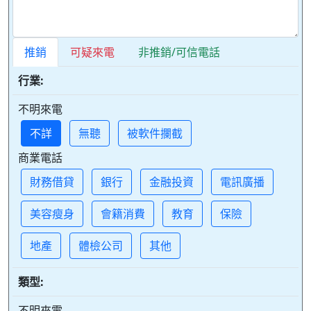
推銷
可疑來電
非推銷/可信電話
行業:
不明來電
不詳
無聽
被軟件攔截
商業電話
財務借貸
銀行
金融投資
電訊廣播
美容瘦身
會籍消費
教育
保險
地產
體檢公司
其他
類型:
不明來電