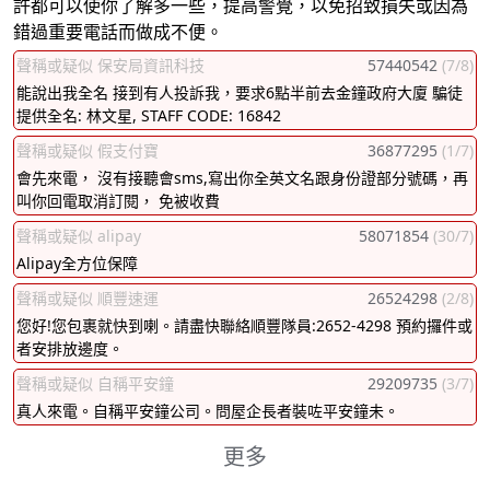
許都可以使你了解多一些，提高警覺，以免招致損失或因為
錯過重要電話而做成不便。
聲稱或疑似 保安局資訊科技
57440542
(7/8)
能說出我全名 接到有人投訴我，要求6點半前去金鐘政府大廈 騙徒
提供全名: 林文星, STAFF CODE: 16842
聲稱或疑似 假支付寶
36877295
(1/7)
會先來電， 沒有接聽會sms,寫出你全英文名跟身份證部分號碼，再
叫你回電取消訂閱， 免被收費
聲稱或疑似 alipay
58071854
(30/7)
Alipay全方位保障
聲稱或疑似 順豐速運
26524298
(2/8)
您好!您包裹就快到喇。請盡快聯絡順豐隊員:2652-4298 預約攞件或
者安排放邊度。
聲稱或疑似 自稱平安鐘
29209735
(3/7)
真人來電。自稱平安鐘公司。問屋企長者裝咗平安鐘未。
更多