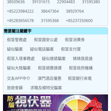
38509636
39101615
22904483
31595380
+85223984222
38647364
38929764
+85283656578
31595368
+85237250600
需要關注關鍵字
假冒警務處
假冒國安公處
假冒消費券
疑似騙案
疑似電話騙案
假冒支付寶
假冒入境事務處
疑似速遞騙案
猜猜我是誰
疑似大陸騙案
假冒順豐速運
假冒政府機構
交友APP中介
澳門酒店優惠
假冒銀行來電
旅遊會籍
求職及模特兒騙案