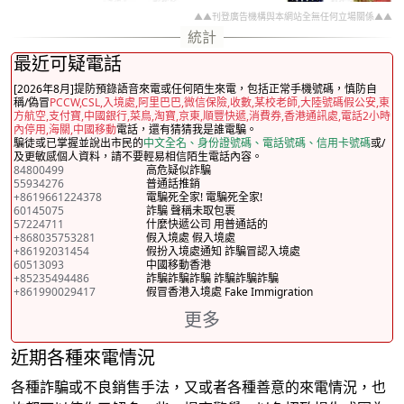
▲▲刊登廣告機構與本網站全無任何立場關係▲▲
最近可疑電話
[2026年8月]提防預錄語音來電或任何陌生來電，包括正常手機號碼，慎防自
稱/偽冒
PCCW,CSL,入境處,阿里巴巴,微信保險,收數,某校老師,大陸號碼假公安,東
方航空,支付寶,中國銀行,菜鳥,淘寶,京東,順豐快遞,消費券,香港通訊處,電話2小時
內停用,海關,中國移動
電話，還有猜猜我是誰電騙。
騙徒或已掌握並說出市民的
中文全名、身份證號碼、電話號碼、信用卡號碼
或/
及更敏感個人資料，請不要輕易相信陌生電話內容。
84800499
高危疑似詐騙
55934276
普通話推銷
+8619661224378
電騙死全家! 電騙死全家!
60145075
詐騙 聲稱未取包裹
57224711
什麼快遞公司 用普通話的
+868035753281
假入境處 假入境處
+86192031454
假扮入境處通知 詐騙冒認入境處
60513093
中國移動香港
+85235494486
詐騙詐騙詐騙 詐騙詐騙詐騙
+861990029417
假冒香港入境處 Fake Immigration
更多
近期各種來電情況
各種詐騙或不良銷售手法，又或者各種善意的來電情況，也