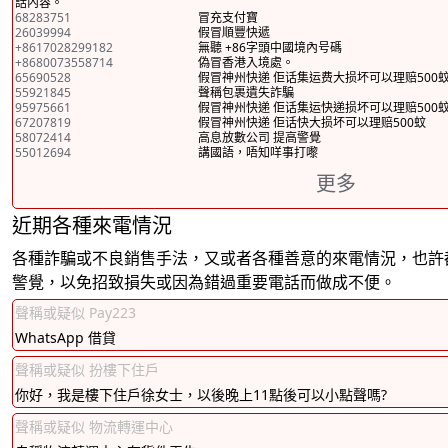
話內容。
68283751
冒充支付寶
26039994
假冒順豐快遞
+8617028299182
無聽 +86字頭中國境內号碼
+8680073558714
偽冒香港入境處。
65690528
假冒神州快递 佢话集运费大损坏可以理赔500
55921845
聲稱包裹遺失詐騙
95975661
假冒神州快递 佢话集运快递损坏可以理赔500
67207819
假冒神州快递 佢话快大损坏可以理赔500蚊
58072414
高息放數公司 提高警覺
55012694
講國語，唔知咩事打嚟
更多
近期各種來電情況
各種詐騙或不良銷售手法，又或者各種善意的來電情況，也許
警覺，以免招致損失或因為錯過重要電話而做成不便。
聲稱或疑似 Pay223
WhatsApp 借貸
聲稱或疑似 扮樓下住戶
你好，我是樓下住戶徐女士，以後晚上11點後可以小點聲嗎?
聲稱或疑似 物流轉運中心