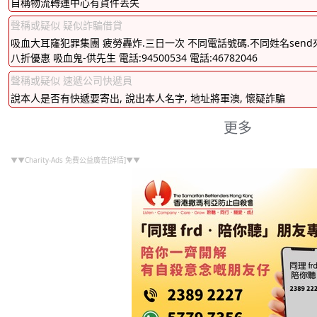
自稱物流轉運中心有貨件丟失
聲稱或疑似 疑似詐騙借貸
吸血大耳窿犯罪集團 疲勞轟炸.三日一次 不同電話號碼.不同姓名send
八折優惠 吸血鬼-供先生 電話:94500534 電話:46782046
聲稱或疑似 速遞公司快遞員
說本人是否有快遞要寄出, 說出本人名字, 地址將軍澳, 懷疑詐騙
更多
▼▼Charity-Ads 免費公益廣告[詳情]▼▼