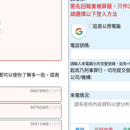
匿名回報會被屏蔽，只作
請選擇以下登入方法
蚊
這是公用電腦
蚊
電話號碼:
請輸入來電顯示的完整號碼，如有+
起底乃刑事罪行，切勿提交個
都可以使你了解多一些，提高
公司/機構:
96674965
(15/7)
來電情況:
90792405
(13/7)
56311468
(13/7)
推銷
可疑來電
非