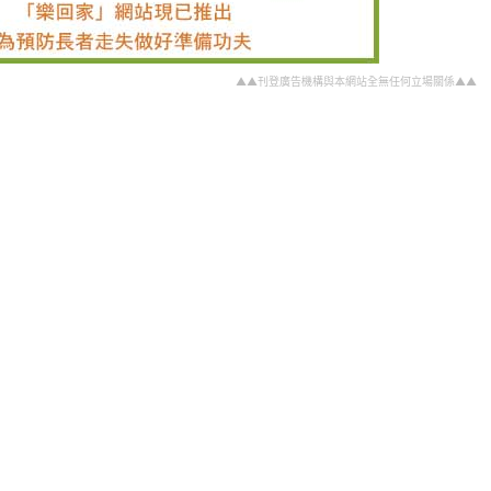
▲▲刊登廣告機構與本網站全無任何立場關係▲▲