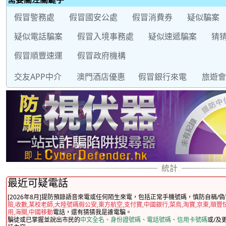
假冒警務處
假冒國安公處
假冒消費券
疑似騙案
疑似電話騙案
假冒入境事務處
疑似速遞騙案
猜
假冒順豐速運
假冒政府機構
交友APP中介
澳門酒店優惠
假冒銀行來電
旅遊會
最近可疑電話
[2026年8月]提防預錄語音來電或任何陌生來電，包括正常手機號碼，慎防自稱/偽
險,收數,某校老師,大陸號碼假公安,東方航空,支付寶,中國銀行,菜鳥,淘寶,京東,順豐
用,海關,中國移動
電話，還有猜猜我是誰電騙。
騙徒或已掌握並說出市民的
中文全名、身份證號碼、電話號碼、信用卡號碼
或/及