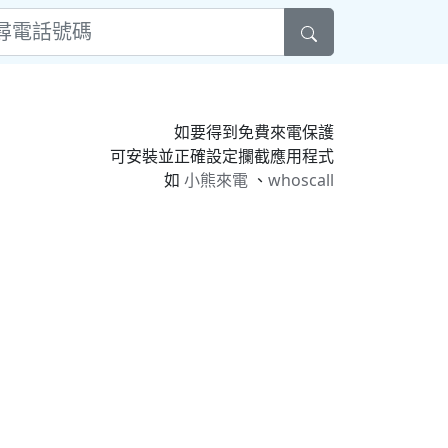
如要得到免費來電保護
可安裝並正確設定攔截應用程式
如
小熊來電
、
whoscall