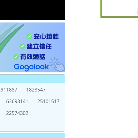
2911887
1828547
63693141
25101517
22574302