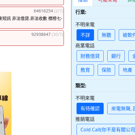
64616254
(2/7)
行業:
來短訊 非法借貸.非法收數 標榜七-
不明來電
92938647
(30/7)
不詳
無聽
被軟
商業電話
財務借貸
銀行
教育
保險
地產
類型:
不明來電
有待確認
來電無聲,
推銷電話
Cold Call(你不是有關公