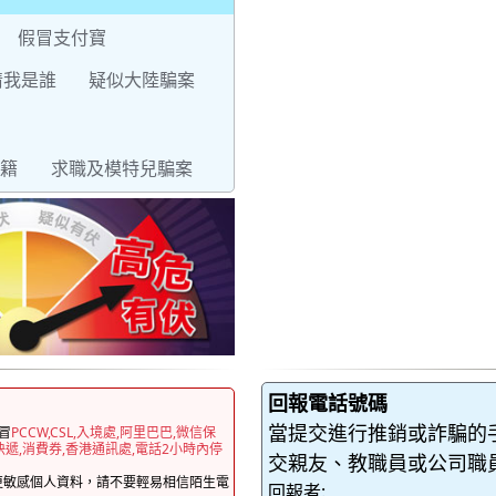
假冒支付寶
猜我是誰
疑似大陸騙案
籍
求職及模特兒騙案
回報電話號碼
當提交進行推銷或詐騙的
冒
PCCW,CSL,入境處,阿里巴巴,微信保
快遞,消費券,香港通訊處,電話2小時內停
交親友、教職員或公司職
更敏感個人資料，請不要輕易相信陌生電
回報者: