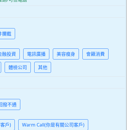
件攔截
金融投資
電訊廣播
美容瘦身
會籍消費
體檢公司
其他
 回撥不通
司客戶)
Warm Call(你是有關公司客戶)