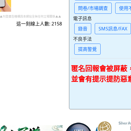
問卷/市場調查
使用
▲刊登廣告機構與本網站全無任何立場關係▲▲
電子訊息
這一刻線上人數: 2158
錄音
SMS訊息/FAX
不良手法
提高警覺
匿名回報會被屏蔽
並會有提示提防惡