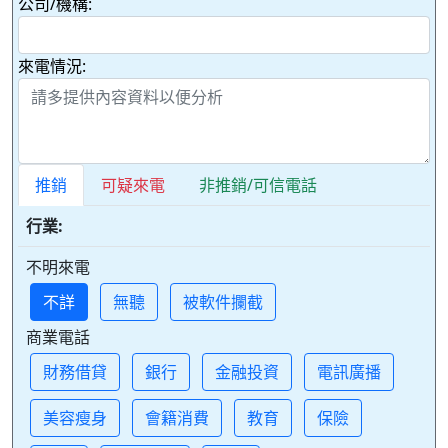
公司/機構:
來電情況:
推銷
可疑來電
非推銷/可信電話
行業:
不明來電
不詳
無聽
被軟件攔截
商業電話
財務借貸
銀行
金融投資
電訊廣播
美容瘦身
會籍消費
教育
保險