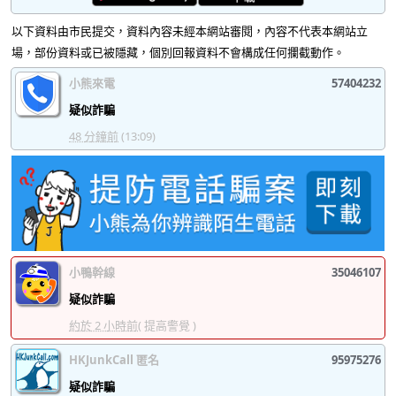
以下資料由市民提交，資料內容未經本網站審閱，內容不代表本網站立
場，部份資料或已被隱藏，個別回報資料不會構成任何攔截動作。
小熊來電
57404232
疑似詐騙
48 分鐘前
(13:09)
小鴨幹線
35046107
疑似詐騙
約於 2 小時前
( 提高警覺 )
HKJunkCall 匿名
95975276
疑似詐騙