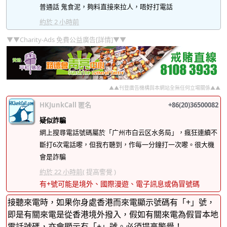
普通話 鬼食泥，夠料直接來拉人，唔好打電話
約於 2 小時前
▼▼Charity-Ads 免費公益廣告[詳情]▼▼
▲▲刊登廣告機構與本網站全無任何立場關係▲▲
HKJunkCall 匿名
+86(20)36500082
疑似詐騙
網上搜尋電話號碼屬於「广州市白云区水务局」，瘋狂連續不
斷打6次電話嚟，但我冇聽到，作每一分鐘打一次嚟。很大機
會是詐騙
約於 22 小時前
( 提高警覺 )
有+號可能是境外、國際漫遊、電子訊息或偽冒號碼
接聽來電時，如果你身處香港而來電顯示號碼有「+」號，
即是有關來電是從香港境外撥入，假如有關來電為假冒本地
電話號碼，亦會顯示有「+」號。必須提高警覺！