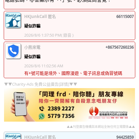
HKJunkCall 匿名
66115007
疑似詐騙
2026/8/6 1:37:50 PM
( 錄音 )
小熊來電
+867567260236
疑似詐騙
2026/8/6 11:02:56 AM
有+號可能是境外、國際漫遊、電子訊息或偽冒號碼
▼▼Charity-Ads 免費公益廣告[詳情]▼▼
▲▲刊登廣告機構與本網站全無任何立場關係▲▲
HKJunkCall 匿名
94425859