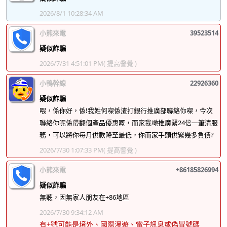
2026/8/1 10:28:34 AM
小熊來電
39523514
疑似詐騙
2026/7/31 4:51:01 PM
( 提高警覺 )
小鴨幹線
22926360
疑似詐騙
喂，係你好，係!我姓何㗎係渣打銀行推廣部聯絡你㗎，今次
聯絡你呢係帶翻個產品優惠嘅，而家我哋推廣緊24倍一筆清服
務，可以將你每月供款降至最低，你而家手頭供緊幾多負債?
2026/7/30 1:07:33 PM
( 提高警覺 )
小熊來電
+86185826994
疑似詐騙
無聽，因無家人朋友在+86地區
2026/7/30 9:34:12 AM
有+號可能是境外、國際漫遊、電子訊息或偽冒號碼