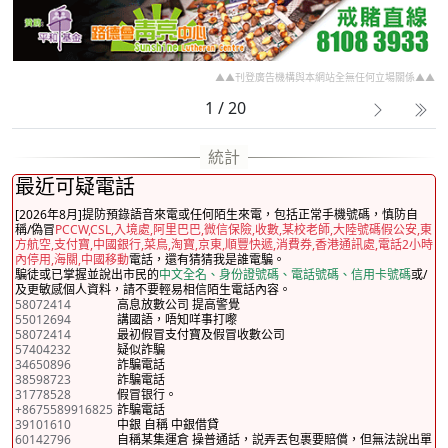
▲▲刊登廣告機構與本網站全無任何立場關係▲▲
1 / 20
最近可疑電話
[2026年8月]提防預錄語音來電或任何陌生來電，包括正常手機號碼，慎防自
稱/偽冒
PCCW,CSL,入境處,阿里巴巴,微信保險,收數,某校老師,大陸號碼假公安,東
方航空,支付寶,中國銀行,菜鳥,淘寶,京東,順豐快遞,消費券,香港通訊處,電話2小時
內停用,海關,中國移動
電話，還有猜猜我是誰電騙。
騙徒或已掌握並說出市民的
中文全名、身份證號碼、電話號碼、信用卡號碼
或/
及更敏感個人資料，請不要輕易相信陌生電話內容。
58072414
高息放數公司 提高警覺
55012694
講國語，唔知咩事打嚟
58072414
最初假冒支付寶及假冒收數公司
57404232
疑似詐騙
34650896
詐騙電話
38598723
詐騙電話
31778528
假冒银行。
+8675589916825
詐騙電話
39101610
中銀 自稱 中銀借貸
60142796
自稱某集運倉 操普通話，説弄丟包裹要賠償，但無法說出單