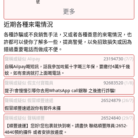
號
更多
近期各種來電情況
各種詐騙或不良銷售手法，又或者各種善意的來電情況，也
許都可以使你了解多一些，提高警覺，以免招致損失或因為
錯過重要電話而做成不便。
聲稱或疑似 Alipay
23194730
(7/7)
自稱Ailpay嘅短訊，話我參加咗藍十字嘅三年保，要繳付4萬9千幾
蚊，如有查詢就打上面嘅電話。
聲稱或疑似 假支付寶職員
92683520
(1/8)
提子!會慢慢引導你去用WhatsApp call銀聯 之後進行詐騙!
聲稱或疑似 假冒順豐速遞
26524879
(26/7)
假冒順豐速遞說你有郵件未攞
聲稱或疑似 聲稱順豐
26524840
(29/7)
【順豐速運】您好!您包裹就快到喇。請盡快 聯絡順豐隊員:2652-
4840預約攞件 或者安排放邊度。