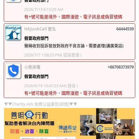
2026/7/13 6:13:29 AM
有+號可能是境外、國際漫遊、電子訊息或偽冒號碼
HKJunkCall 匿名
64444539
假冒政府部門
聲稱收到投訴發放對政府不良言論，需要處理(講廣東話)
2026/7/7 1:08:25 PM
( 提高警覺 )
小熊來電
+86708373979
假冒政府部門
2026/6/19 10:47:23 AM
( 錄音 )
有+號可能是境外、國際漫遊、電子訊息或偽冒號碼
▼▼Charity-Ads 免費公益廣告[詳情]▼▼