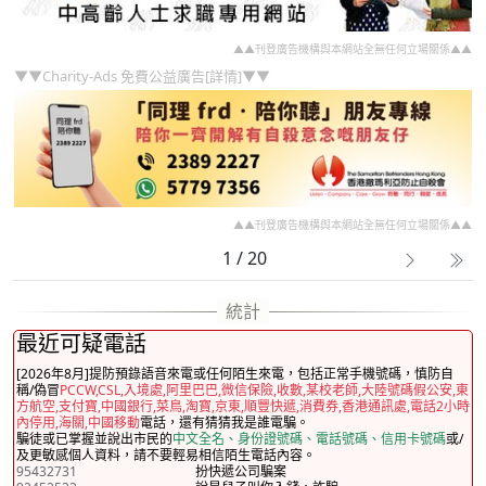
▲▲刊登廣告機構與本網站全無任何立場關係▲▲
▼▼Charity-Ads 免費公益廣告[詳情]▼▼
▲▲刊登廣告機構與本網站全無任何立場關係▲▲
1 / 20
最近可疑電話
[2026年8月]提防預錄語音來電或任何陌生來電，包括正常手機號碼，慎防自
稱/偽冒
PCCW,CSL,入境處,阿里巴巴,微信保險,收數,某校老師,大陸號碼假公安,東
方航空,支付寶,中國銀行,菜鳥,淘寶,京東,順豐快遞,消費券,香港通訊處,電話2小時
內停用,海關,中國移動
電話，還有猜猜我是誰電騙。
騙徒或已掌握並說出市民的
中文全名、身份證號碼、電話號碼、信用卡號碼
或/
及更敏感個人資料，請不要輕易相信陌生電話內容。
95432731
扮快遞公司騙案