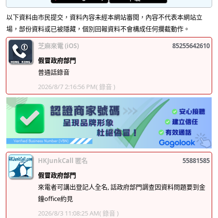
以下資料由市民提交，資料內容未經本網站審閱，內容不代表本網站立
場，部份資料或已被隱藏，個別回報資料不會構成任何攔截動作。
芝麻來電 (iOS)
85255642610
假冒政府部門
普通話錄音
2026/8/7 2:16:56 PM
( 錄音 )
HKJunkCall 匿名
55881585
假冒政府部門
來電者可講出登記人全名, 話政府部門調查因資料問題要到金
鐘office約見
2026/8/3 11:08:25 AM
( 錄音 )