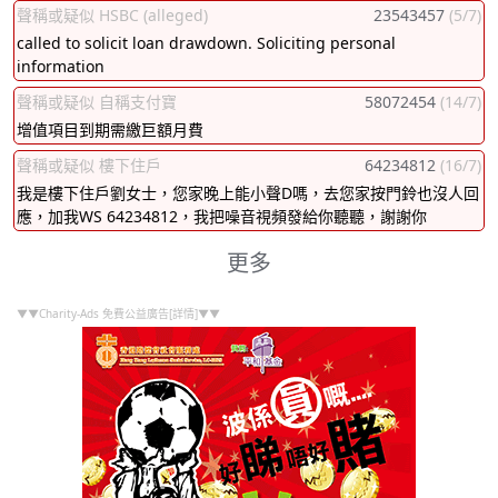
聲稱或疑似 HSBC (alleged)
23543457
(5/7)
called to solicit loan drawdown. Soliciting personal
information
聲稱或疑似 自稱支付寶
58072454
(14/7)
增值項目到期需繳巨額月費
聲稱或疑似 樓下住戶
64234812
(16/7)
我是樓下住戶劉女士，您家晚上能小聲D嗎，去您家按門鈴也沒人回
應，加我WS 64234812，我把噪音視頻發給你聽聽，謝謝你
更多
▼▼Charity-Ads 免費公益廣告[詳情]▼▼