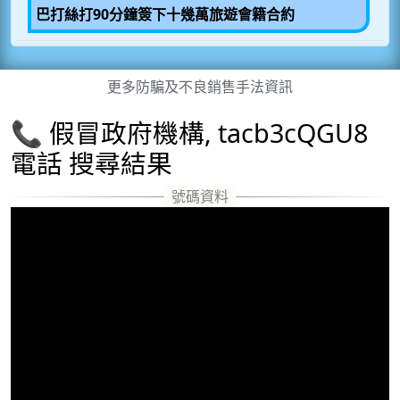
巴打絲打90分鐘簽下十幾萬旅遊會籍合約
更多防騙及不良銷售手法資訊
📞 假冒政府機構, tacb3cQGU8
電話 搜尋結果