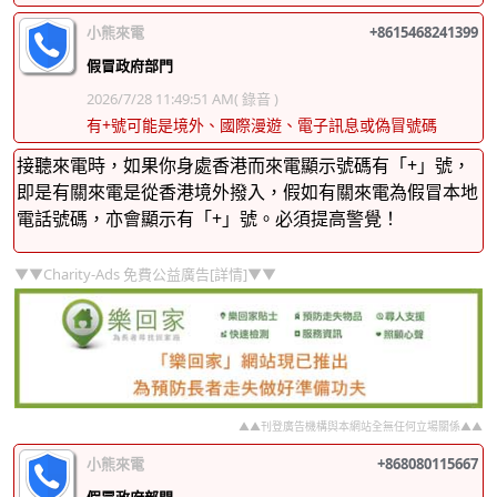
小熊來電
+8615468241399
假冒政府部門
2026/7/28 11:49:51 AM
( 錄音 )
有+號可能是境外、國際漫遊、電子訊息或偽冒號碼
接聽來電時，如果你身處香港而來電顯示號碼有「+」號，
即是有關來電是從香港境外撥入，假如有關來電為假冒本地
電話號碼，亦會顯示有「+」號。必須提高警覺！
▼▼Charity-Ads 免費公益廣告[詳情]▼▼
▲▲刊登廣告機構與本網站全無任何立場關係▲▲
小熊來電
+868080115667
假冒政府部門