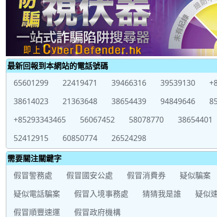
最新回報到本網站的電話號碼
65601299
22419471
39466316
39539130
+
38614023
21363648
38654439
94849646
8
+85293343465
56067452
58078770
38654401
52412915
60850774
26524298
需要關注關鍵字
假冒警務處
假冒國安公處
假冒消費券
疑似騙案
疑似電話騙案
假冒入境事務處
猜猜我是誰
疑似
假冒順豐速運
假冒政府機構