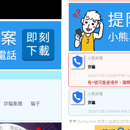
小熊來電
诈骗
2026/7/28 2:33:00 PM
( Co
有+號可能是境外、國
小熊來電
诈骗
詐騙集團
騙子
2026/7/28 10:44:49 AM
( 
▼▼Charity-Ads 免費公益廣告[詳情