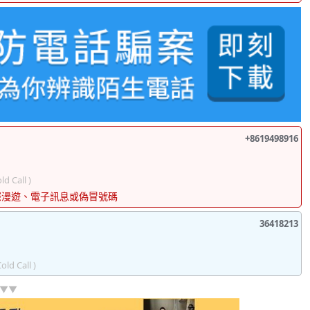
+8619498916
ld Call )
際漫遊、電子訊息或偽冒號碼
36418213
Cold Call )
]▼▼