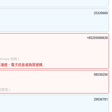
25329600
+85255090628
hatsapp 號碼 )
際漫遊、電子訊息或偽冒號碼
98530256
高警覺 )
29036781