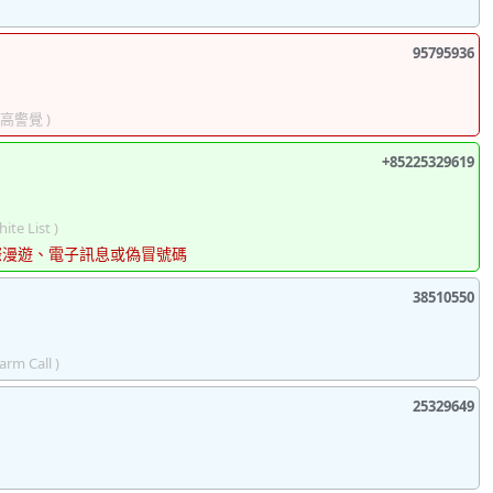
95795936
提高警覺 )
+85225329619
hite List )
際漫遊、電子訊息或偽冒號碼
38510550
arm Call )
25329649