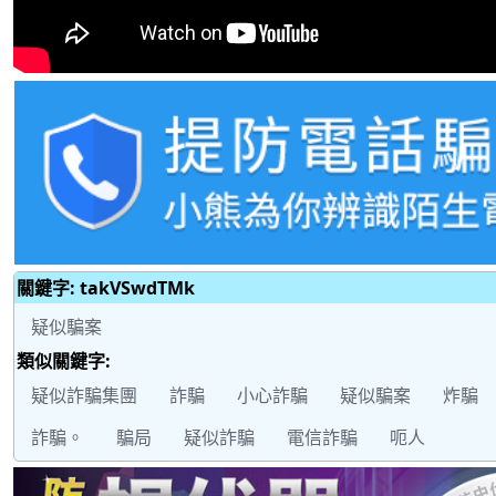
關鍵字: takVSwdTMk
疑似騙案
類似關鍵字:
疑似詐騙集團
詐騙
小心詐騙
疑似騙案
炸騙
詐騙。
騙局
疑似詐騙
電信詐騙
呃人