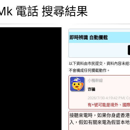
dTMk 電話 搜尋結果
即時辨識 自動攔截
以下資料由市民提交，資料內容未經
不會構成任何攔截動作。
小鴨幹線
诈骗
2026/7/30 4:19:42 PM
( Co
有+號可能是境外、國
接聽來電時，如果你身處香港
入，假如有關來電為假冒本地