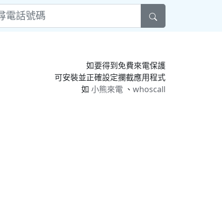
如要得到免費來電保護
可安裝並正確設定攔截應用程式
如
小熊來電
、
whoscall