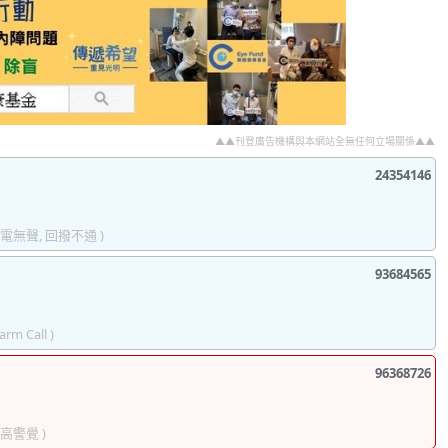
▲▲刊登廣告機構與本網站全無任何立場關係▲▲
24354146
來電無聲, 回撥不通 )
93684565
arm Call )
96368726
提高警覺 )