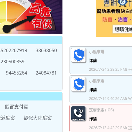
85262267919
38638050
小熊來電
诈骗
5230500359
2026/7/24 3:38:35 PM
( 
94455264
24084781
小熊來電
诈骗
2026/7/14 9:40:26 AM
( W
假冒支付寶
芝麻來電 (iOS)
速遞騙案
疑似大陸騙案
诈骗
2026/7/13 4:42:29 PM
( 