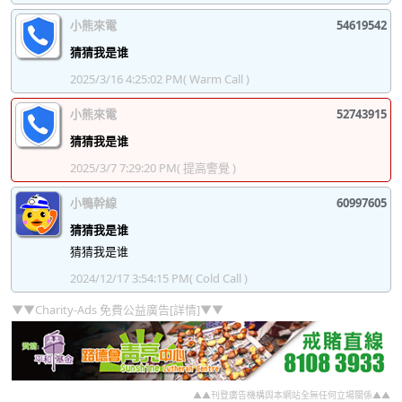
小熊來電
54619542
猜猜我是谁
2025/3/16 4:25:02 PM
( Warm Call )
小熊來電
52743915
猜猜我是谁
2025/3/7 7:29:20 PM
( 提高警覺 )
小鴨幹線
60997605
猜猜我是谁
猜猜我是谁
2024/12/17 3:54:15 PM
( Cold Call )
▼▼Charity-Ads 免費公益廣告[詳情]▼▼
▲▲刊登廣告機構與本網站全無任何立場關係▲▲