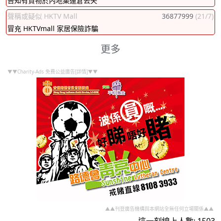
告知有貨物於內地集運倉丟失
聲稱或疑似 HKTV Mall
36877999
(21/7)
冒充 HKTVmall 家居保險詐騙
更多
▼▼Charity-Ads 免費公益廣告[詳情]▼▼
▲▲刊登廣告機構與本網站全無任何立場關係▲▲
這一刻線上人數: 1503