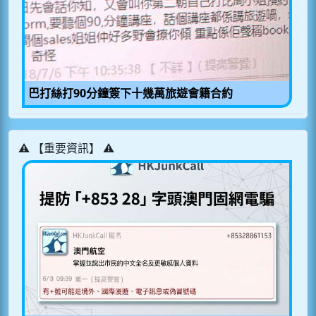
巴打絲打90分鐘簽下十幾萬旅遊會籍合約
⚠️ 【重要資訊】 ⚠️