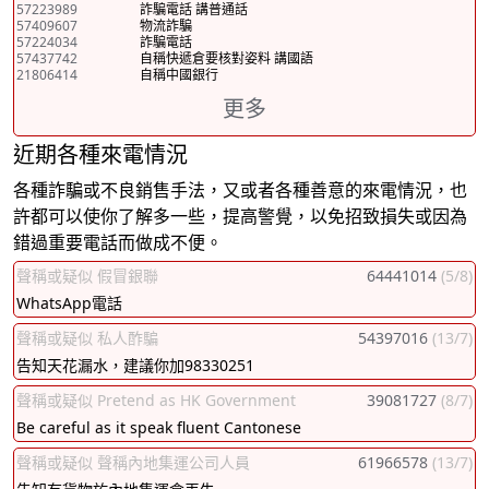
57223989
詐騙電話 講普通話
57409607
物流詐騙
57224034
詐騙電話
57437742
自稱快遞倉要核對姿料 講國語
21806414
自稱中國銀行
更多
近期各種來電情況
各種詐騙或不良銷售手法，又或者各種善意的來電情況，也
許都可以使你了解多一些，提高警覺，以免招致損失或因為
錯過重要電話而做成不便。
聲稱或疑似 假冒銀聯
64441014
(5/8)
WhatsApp電話
聲稱或疑似 私人酢騙
54397016
(13/7)
告知天花漏水，建議你加98330251
聲稱或疑似 Pretend as HK Government
39081727
(8/7)
Be careful as it speak fluent Cantonese
聲稱或疑似 聲稱內地集運公司人員
61966578
(13/7)