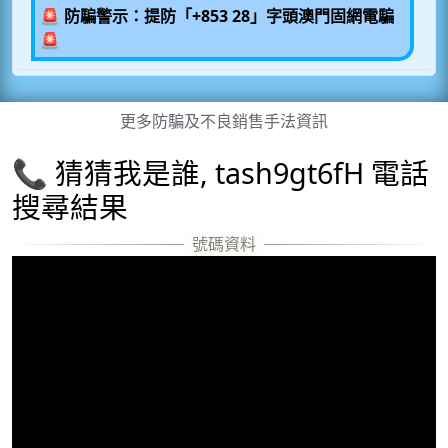
🚨 防騙警示：提防「+853 28」字頭澳門固網電騙
🚨
更多防騙及不良銷售手法資訊
📞 猜猜我是誰, tash9gt6fH 電話
搜尋結果