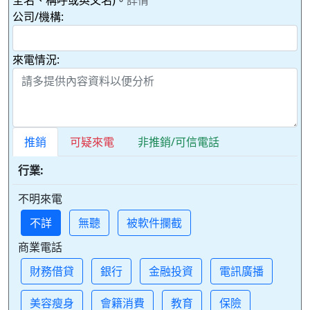
公司/機構:
來電情況:
推銷
可疑來電
非推銷/可信電話
行業:
不明來電
不詳
無聽
被軟件攔截
商業電話
財務借貸
銀行
金融投資
電訊廣播
美容瘦身
會籍消費
教育
保險