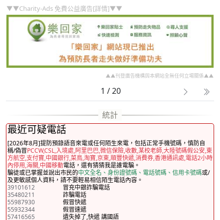
▼▼Charity-Ads 免費公益廣告[詳情]▼▼
▲▲刊登廣告機構與本網站全無任何立場關係▲▲
1 / 20
最近可疑電話
[2026年8月]提防預錄語音來電或任何陌生來電，包括正常手機號碼，慎防自
稱/偽冒
PCCW,CSL,入境處,阿里巴巴,微信保險,收數,某校老師,大陸號碼假公安,東
方航空,支付寶,中國銀行,菜鳥,淘寶,京東,順豐快遞,消費券,香港通訊處,電話2小時
內停用,海關,中國移動
電話，還有猜猜我是誰電騙。
騙徒或已掌握並說出市民的
中文全名、身份證號碼、電話號碼、信用卡號碼
或/
及更敏感個人資料，請不要輕易相信陌生電話內容。
39101612
冒充中銀詐騙電話
35480211
詐騙電話
55987930
假冒快遞
55932344
假冒速遞
57416565
遺失掉了,快遞 講國語