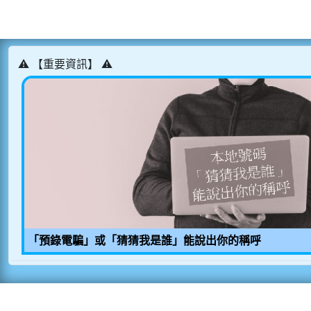
⚠️ 【重要資訊】 ⚠️
「預錄電騙」或「猜猜我是誰」能說出你的稱呼