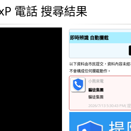
nxP 電話 搜尋結果
即時辨識 自動攔截
以下資料由市民提交，資料內容未經
不會構成任何攔截動作。
小熊來電
騙徒集團
騙徒集團
2026/7/13 5:30:43 PM
( 