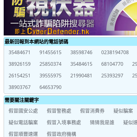
最新回報到本網站的電話號碼
35484671
91455615
38598746
0238194708
38926159
25850374
35484615
68104770
2
26154251
39555975
21990481
25393297
2
38903767
64653790
需要關注關鍵字
假冒國安公處
假冒警務處
假冒消費券
疑似騙案
疑似電話騙案
假冒入境事務處
猜猜我是誰
疑似
假冒順豐速運
假冒政府機構