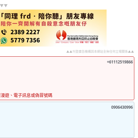
]▼▼
▲▲刊登廣告機構與本網站全無任何立場關係▲▲
+61112519866
際漫遊、電子訊息或偽冒號碼
0906430996