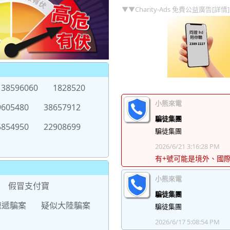
▼▼Charity-Ads 免費公益廣告[詳情
38596060
1828520
小熊來電
9605480
38657912
騙徒集團
5854950
22908699
騙徒集團
2026/6/21 3:16:28 PM
有+號可能是境外、國
小熊來電
假冒支付寶
騙徒集團
速遞騙案
疑似大陸騙案
騙徒集團
2026/6/17 5:08:54 PM