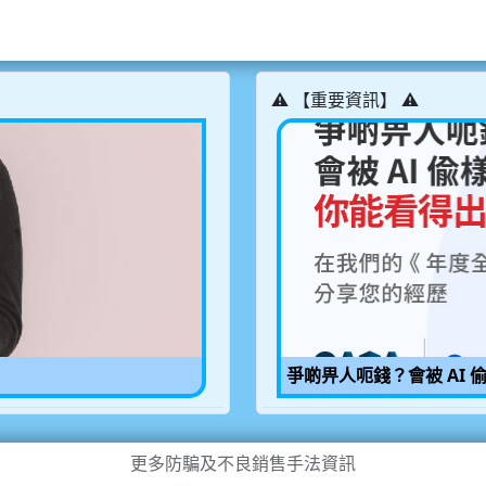
⚠️ 【重要資訊】 ⚠️
爭啲畀人呃錢？會被 AI 
更多防騙及不良銷售手法資訊