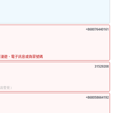
+868076440161
際漫遊、電子訊息或偽冒號碼
31529208
提高警覺 )
+868058664192