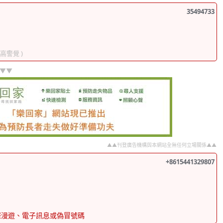
35494733
提高警覺 )
]▼▼
▲▲刊登廣告機構與本網站全無任何立場關係▲▲
+8615441329807
際漫遊、電子訊息或偽冒號碼