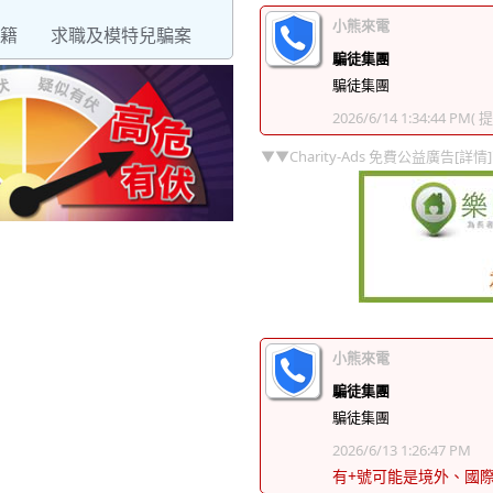
小熊來電
籍
求職及模特兒騙案
騙徒集團
騙徒集團
2026/6/14 1:34:44 PM
( 
▼▼Charity-Ads 免費公益廣告[詳情
小熊來電
騙徒集團
騙徒集團
2026/6/13 1:26:47 PM
有+號可能是境外、國