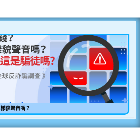
偷樣貌聲音嗎？