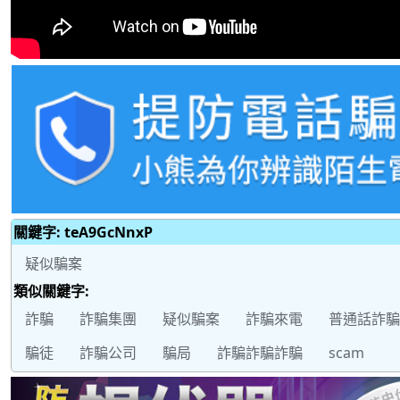
關鍵字: teA9GcNnxP
疑似騙案
類似關鍵字:
詐騙
詐騙集團
疑似騙案
詐騙來電
普通話詐騙
騙徒
詐騙公司
騙局
詐騙詐騙詐騙
scam