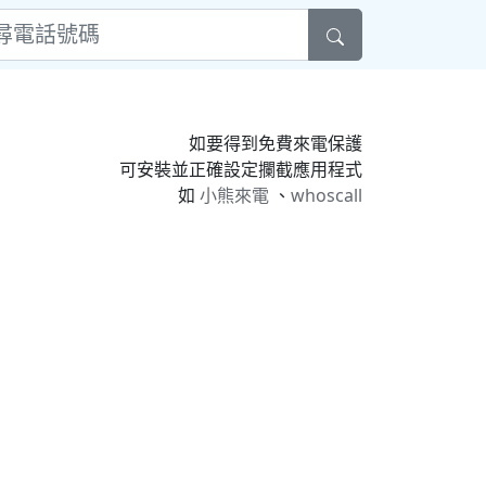
如要得到免費來電保護
可安裝並正確設定攔截應用程式
如
小熊來電
、
whoscall