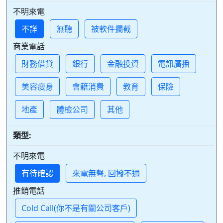
不明來電
不詳
無聽
被軟件攔截
商業電話
財務借貸
銀行
金融投資
電訊廣播
美容瘦身
會籍消費
教育
保險
地產
體檢公司
其他
類型:
不明來電
有待確認
來電無聲, 回撥不通
推銷電話
Cold Call(你不是有關公司客戶)