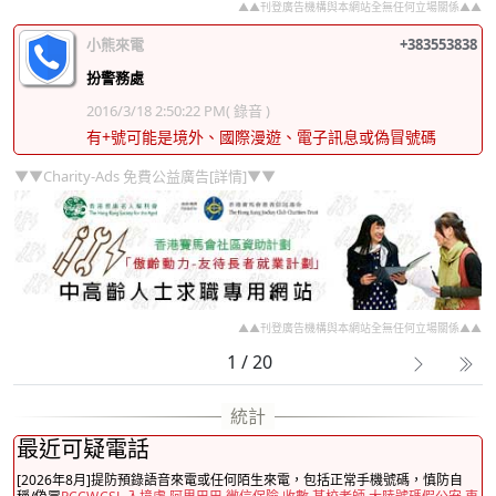
▲▲刊登廣告機構與本網站全無任何立場關係▲▲
小熊來電
+383553838
扮警務處
2016/3/18 2:50:22 PM
( 錄音 )
有+號可能是境外、國際漫遊、電子訊息或偽冒號碼
▼▼Charity-Ads 免費公益廣告[詳情]▼▼
▲▲刊登廣告機構與本網站全無任何立場關係▲▲
1 / 20
最近可疑電話
[2026年8月]提防預錄語音來電或任何陌生來電，包括正常手機號碼，慎防自