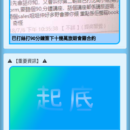
巴打絲打90分鐘簽下十幾萬旅遊會籍合約
⚠️ 【重要資訊】 ⚠️