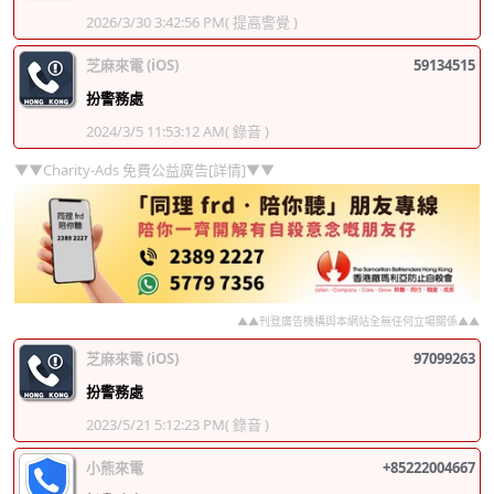
2026/3/30 3:42:56 PM
( 提高警覺 )
芝麻來電 (iOS)
59134515
扮警務處
2024/3/5 11:53:12 AM
( 錄音 )
▼▼Charity-Ads 免費公益廣告[詳情]▼▼
▲▲刊登廣告機構與本網站全無任何立場關係▲▲
芝麻來電 (iOS)
97099263
扮警務處
2023/5/21 5:12:23 PM
( 錄音 )
小熊來電
+85222004667