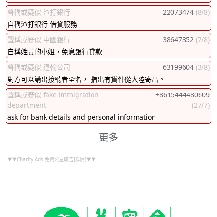
聲稱或疑似 渣打銀行
22073474
(8/8)
自稱渣打銀行 借貸服務
聲稱或疑似 中國銀行
38647352
(7/8)
自稱姓黃的小姐，免息銀行貸款
聲稱或疑似 運輸公司
63199604
(3/8)
對方可以講出接聽者全名， 指出有貨件從大陸寄出。
聲稱或疑似 fake immigration
+8615444480609
department
(27/7)
ask for bank details and personal information
更多
▼▼Charity-Ads 免費公益廣告[詳情]▼▼