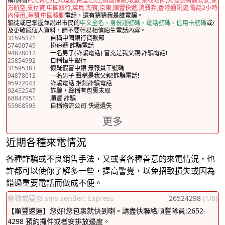
稱/偽冒
PCCW,CSL,入境處,阿里巴巴,微信保險,收數,某校老師,大陸號碼假公安,東
方航空,支付寶,中國銀行,菜鳥,淘寶,京東,順豐快遞,消費券,香港通訊處,電話2小時
內停用,海關,中國移動
電話，還有猜猜我是誰電騙。
騙徒或已掌握並說出市民的
中文全名、身份證號碼、電話號碼、信用卡號碼
或/
及更敏感個人資料，請不要輕易相信陌生電話內容。
31595371
自稱中國銀行貸款部
57400749
扮速遞 詐騙電話
94878012
一名男子(詐騙電話) 冒充是我父親!詐騙電話!
25854992
自稱恒生銀行
31595383
懷疑假冒中銀 無報員工號碼
94878012
一名男子 聲稱是我父親!詐騙電話!
95972043
詐騙電話 推銷詐騙電話
92452547
詐騙，聲稱有包裹未取
68847951
順豐 詐騙
55968593
自稱物流公司 快遞遺失
更多
近期各種來電情況
各種詐騙或不良銷售手法，又或者各種善意的來電情況，也
許都可以使你了解多一些，提高警覺，以免招致損失或因為
錯過重要電話而做成不便。
聲稱或疑似 sms sender: Express
26524298
(1/8)
【順豐速運】您好!您包裹就快到喇。請盡快聯絡順豐隊員:2652-
4298 預約攞件或者安排放邊度。