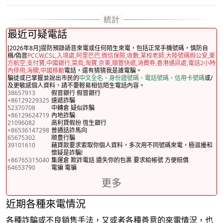
最近可疑電話
[2026年8月]提防預錄語音來電或任何陌生來電，包括正常手機號碼，慎防自
稱/偽冒
PCCW,CSL,入境處,阿里巴巴,微信保險,收數,某校老師,大陸號碼假公安,東
方航空,支付寶,中國銀行,菜鳥,淘寶,京東,順豐快遞,消費券,香港通訊處,電話2小時
內停用,海關,中國移動
電話，還有猜猜我是誰電騙。
騙徒或已掌握並說出市民的
中文全名、身份證號碼、電話號碼、信用卡號碼
或/
及更敏感個人資料，請不要輕易相信陌生電話內容。
38657913
假冒銀行 假冒銀行
+86129229325
速遞詐騙
52370708
中轉倉 疑似詐騙
+86129624719
內地詐騙
21096082
高利貸假扮 恆生銀行
+86536147298
普通話詐馬向
65675302
顺豊行騙
39101610
藉貸款要求索取你個人資料，多次用不同號碼來電，極滋擾和
懷疑是詐騙!
+86765315040
集運倉 欺詐電話 遺失你的包裹 要求給帳號 方便賠償
64653790
電骗 電骗
更多
近期各種來電情況
各種詐騙或不良銷售手法，又或者各種善意的來電情況，也