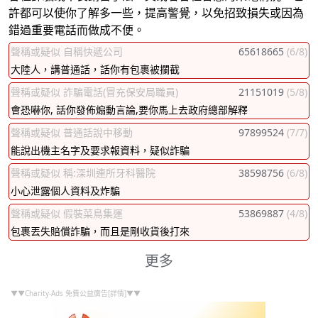
許都可以使你了解多一些，提高警覺，以免招致損失或因為
錯過重要電話而做成不便。
聲稱或疑似 自稱快遞公司
65618665
(6/8)
大陸人，講普通話，話你有包裹被攔截
聲稱或疑似 詐騙電話(冒充保安局職員)
21151019
(5/8)
會恐嚇你, 話你發佈煽動言論,要你馬上去政府總部解釋
聲稱或疑似 普通話說中移動
97899524
(7/7)
能說出機主名字及要求報資料，疑似詐騙
聲稱或疑似 稱:深圳連所牙科醫院
38598756
(6/8)
小心泄露個人資料及炸騙
聲稱或疑似 假裝菜鳥集運
53869887
(4/8)
包裹丟失賠償詐騙，而且是剛收貨後打來
更多
▼▼Charity-Ads 免費公益廣告[詳情]▼▼