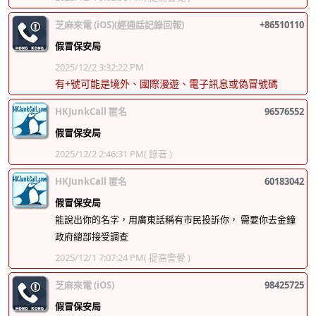
芝麻來電 (iOS)(經通話記錄回報)
+86510110
假冒保安局
2025/12/2 3:32:22 PM
有+號可能是境外、國際漫遊、電子訊息或偽冒號碼
HKJunkCall 匿名
96576552
假冒保安局
2025/12/2 2:46:31 PM
( 錄音 )
HKJunkCall 匿名
60183042
假冒保安局
能說出你的名字，用廣東話稱有市民投訴你， 需要你去金鐘
政府總部接受調查
2025/12/1 7:07:24 PM
( 提高警覺 )
芝麻來電 (iOS)
98425725
假冒保安局