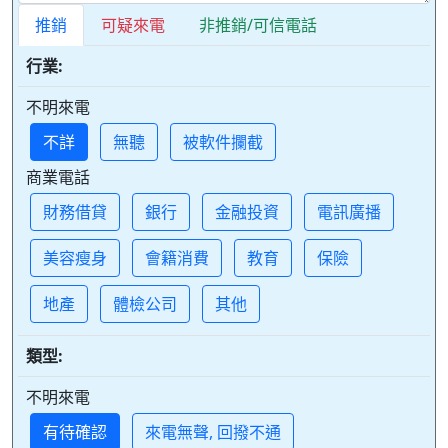
推銷
可疑來電
非推銷/可信電話
行業:
不明來電
不詳
無聽
被軟件攔截
商業電話
財務借貸
銀行
金融投資
電訊廣播
美容瘦身
會籍消費
教育
保險
地產
體檢公司
其他
類型:
不明來電
有待確認
來電無聲, 回撥不通