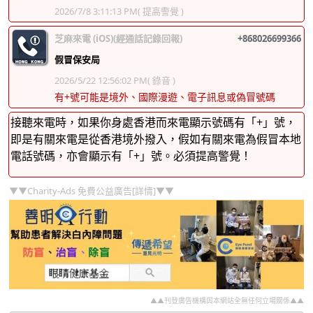
2026/7/8 3:11:13 PM
( 提高警覺 )
芝麻來電 (iOS)(經通話記錄回報)
+868026699366
假冒保安局
2026/5/22 12:56:02 PM
( 錄音 )
有+號可能是境外、國際漫遊、電子訊息或偽冒號碼
接聽來電時，如果你身處香港而來電顯示號碼有「+」號，
即是有關來電是從香港境外撥入，假如有關來電為假冒本地
電話號碼，亦會顯示有「+」號。必須提高警覺！
▼▼Charity-Ads 免費公益廣告[詳情]▼▼
▲▲刊登廣告機構與本網站全無任何立場關係▲▲