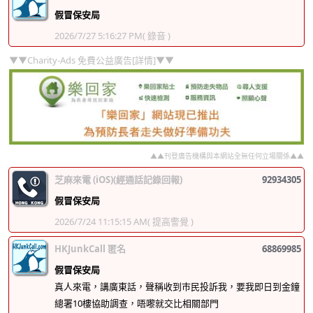
假冒保安局
2026/7/27 5:16:27 PM
( 錄音 )
▼▼Charity-Ads 免費公益廣告[詳情]▼▼
▲▲刊登廣告機構與本網站全無任何立場關係▲▲
芝麻來電 (iOS)(經通話記錄回報)
92934305
假冒保安局
2026/7/24 11:15:15 AM
( 提高警覺 )
HKJunkCall 匿名
68869985
假冒保安局
真人來電，講廣東話，聲稱收到巿民投訴我，要我即日到金鐘
總署10樓協助調查，唔嚟就交比相關部門