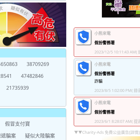
小熊來電
假扮警務署
2023/12/5 10:11:43 AM
(
4650863
38709269
小熊來電
假扮警務署
28541
47482846
詐騙
21735939
2023/8/5 1:02:00 PM
( 錄音
小熊來電
假扮警務署
2023/6/1 8:28:07 AM
( 提
假冒支付寶
▼▼Charity-Ads 免費公益廣告[詳情
速遞騙案
疑似大陸騙案