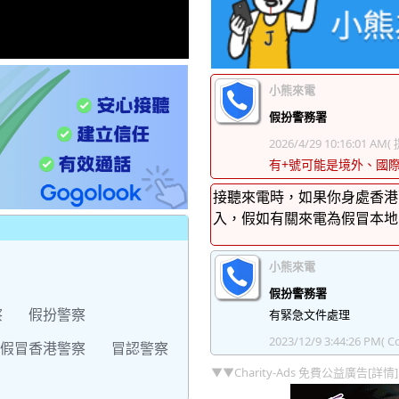
小熊來電
假扮警務署
2026/4/29 10:16:01 AM
(
有+號可能是境外、國
接聽來電時，如果你身處香港
入，假如有關來電為假冒本地
小熊來電
假扮警務署
察
假扮警察
有緊急文件處理
2023/12/9 3:44:26 PM
( Co
假冒香港警察
冒認警察
▼▼Charity-Ads 免費公益廣告[詳情