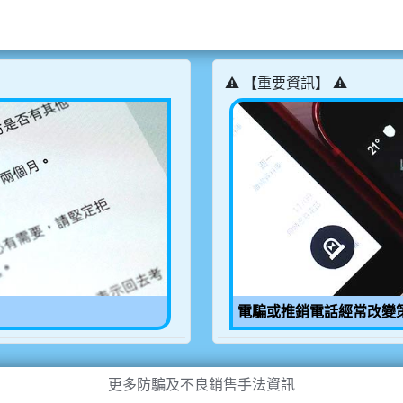
⚠️ 【重要資訊】 ⚠️
電騙或推銷電話經常改變
更多防騙及不良銷售手法資訊