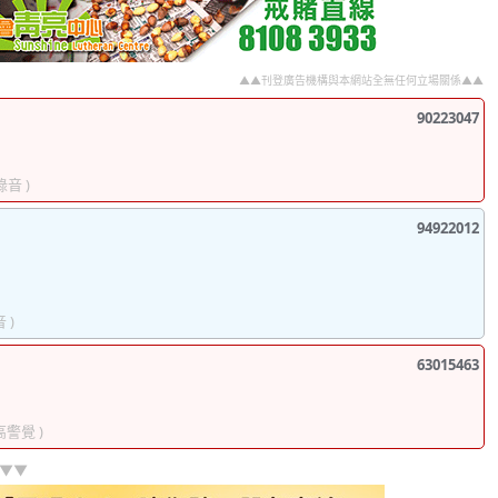
▲▲刊登廣告機構與本網站全無任何立場關係▲▲
90223047
 錄音 )
94922012
 )
63015463
高警覺 )
]▼▼