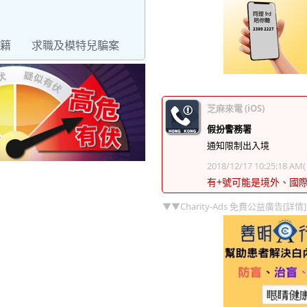
籍
求職及模特兒騙案
芝麻來電 (iOS)
假扮警務署
通知限制出入境
2018/12/17 10:25:18 AM
有+號可能是境外、國
▼▼Charity-Ads 免費公益廣告[詳情