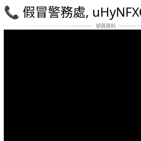
📞 假冒警務處, uHyNF