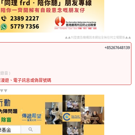
▲▲刊登廣告機構與本網站全無任何立場關係▲▲
+85267648139
( 錄音 )
際漫遊、電子訊息或偽冒號碼
]▼▼