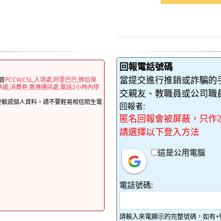
回報電話號碼
當提交進行推銷或詐騙的
冒
PCCW,CSL,入境處,阿里巴巴,微信保
快遞,消費券,香港通訊處,電話2小時內停
交親友、教職員或公司職
更敏感個人資料，請不要輕易相信陌生電
回報者:
匿名回報會被屏蔽，只作
請選擇以下登入方法
這是公用電腦
電話號碼:
請輸入來電顯示的完整號碼，如有+