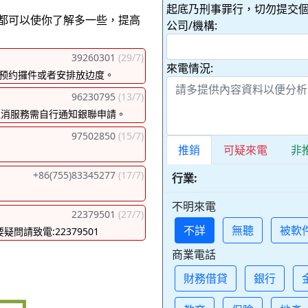
起底乃刑事罪行，切勿提交個
都可以使你了解多一些，提高
公司/機構:
39260301
(29/7)
來電情況:
1 预约攞件或者安排放边度。
96230795
(13/7)
取消服務需自行通知銀聯申請。
97502850
(15/7)
推銷
可疑來電
非
+86(755)83345277
(17/7)
行業:
不明來電
22379501
(27/7)
不詳
無聽
被軟
請致電:22379501
商業電話
財務借貸
銀行