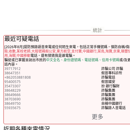
最近可疑電話
[2026年8月]提防預錄語音來電或任何陌生來電，包括正常手機號碼，慎防自稱/偽
險,收數,某校老師,大陸號碼假公安,東方航空,支付寶,中國銀行,菜鳥,淘寶,京東,順豐
用,海關,中國移動
電話，還有猜猜我是誰電騙。
騙徒或已掌握並說出市民的
中文全名、身份證號碼、電話號碼、信用卡號碼
或/及
話內容。
39717912
詐騙公司 詐騙
38647351
假冒專科診所
+862053881808
詐騙電話
95400575
假冒國安
35473307
扮 銀行騙財
38648229
詐騙集團
38649666
詐騙集團
38703690
詐騙集團
38649750
自稱中國銀行
55935675
詐騙錄人音電話
更多
近期各種來電情況