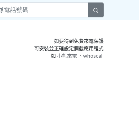
如要得到免費來電保護
可安裝並正確設定攔截應用程式
如
小熊來電
、
whoscall