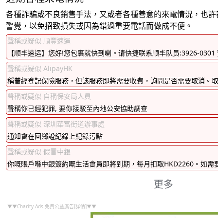
各種詐騙或不良銷售手法，又或者各種善意的來電情況，也許
警覺，以免招致損失或因為錯過重要電話而做成不便。
聲稱或疑似 順豐速運
【顺丰速运】您好!您包裹就快到喇。请快捷联系顺丰队员:3926-030
聲稱或疑似 AlipayHK
稱曾經登記保險服務，但該服務即將需要收費，詢問是否需要取消。
聲稱或疑似 自稱保安局人員
聲稱你已經犯罪, 要你接駁至內地公安協助調查
聲稱或疑似 深圳華富街道辦事處
通知會在回鄉證紀錄上紀錄污點
聲稱或疑似 假冒中銀
你嘅賬戶喺中銀簽約嘅生活會員即將到期，每月扣取HKD2260。如需要疑問
更多
▼▼Charity-Ads 免費公益廣告[詳情]▼▼