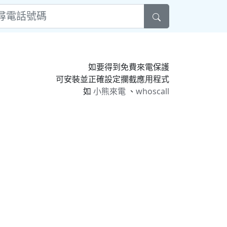
如要得到免費來電保護
可安裝並正確設定攔截應用程式
如
小熊來電
、
whoscall