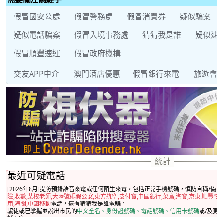
假冒國安公處
假冒警務處
假冒消費券
疑似騙案
疑似電話騙案
假冒入境事務處
猜猜我是誰
疑似
假冒順豐速運
假冒政府機構
交友APP中介
澳門酒店優惠
假冒銀行來電
旅遊會
最近可疑電話
[2026年8月]提防預錄語音來電或任何陌生來電，包括正常手機號碼，慎防自稱/偽
險,收數,某校老師,大陸號碼假公安,東方航空,支付寶,中國銀行,菜鳥,淘寶,京東,順豐
用,海關,中國移動
電話，還有猜猜我是誰電騙。
騙徒或已掌握並說出市民的
中文全名、身份證號碼、電話號碼、信用卡號碼
或/及