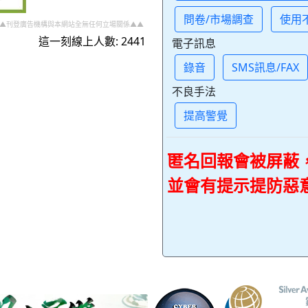
問卷/市場調查
使用
▲刊登廣告機構與本網站全無任何立場關係▲▲
這一刻線上人數: 2441
電子訊息
錄音
SMS訊息/FAX
不良手法
提高警覺
匿名回報會被屏蔽
並會有提示提防惡