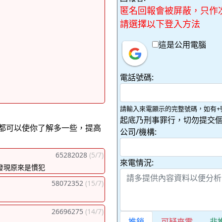
匿名回報會被屏蔽，只作
請選擇以下登入方法
這是公用電腦
電話號碼:
請輸入來電顯示的完整號碼，如有+
起底乃刑事罪行，切勿提交個
都可以使你了解多一些，提高
公司/機構:
65282028
(5/7)
來電情況:
才發現原來是慣犯
58072352
(15/7)
26696275
(14/7)
推銷
可疑來電
非