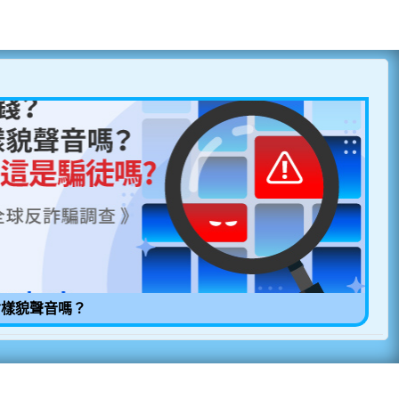
偷樣貌聲音嗎？