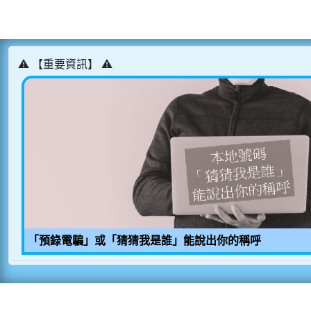
⚠️ 【重要資訊】 ⚠️
「預錄電騙」或「猜猜我是誰」能說出你的稱呼