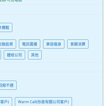
件攔截
金融投資
電訊廣播
美容瘦身
會籍消費
體檢公司
其他
 回撥不通
司客戶)
Warm Call(你是有關公司客戶)