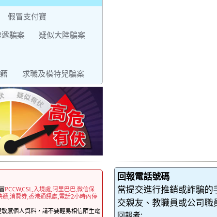
假冒支付寶
速遞騙案
疑似大陸騙案
籍
求職及模特兒騙案
回報電話號碼
當提交進行推銷或詐騙的
冒
PCCW,CSL,入境處,阿里巴巴,微信保
快遞,消費券,香港通訊處,電話2小時內停
交親友、教職員或公司職
更敏感個人資料，請不要輕易相信陌生電
回報者: