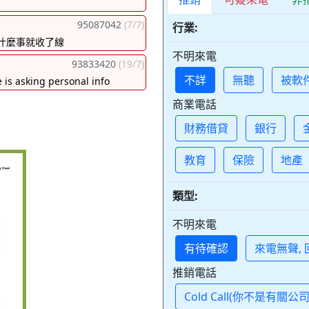
95087042
(7/7)
行業:
什麼事就收了線
不明來電
93833420
(19/7)
不詳
無聽
被軟
 is asking personal info
商業電話
財務借貸
銀行
教育
保險
地產
類型:
不明來電
有待確認
來電無聲,
推銷電話
Cold Call(你不是有關公