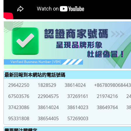
最新回報到本網站的電話號碼
29642250
1828529
38614024
+8678098068443
67503576
22904575
37269161
21974216
2
37423086
38614024
38614023
38649764
3
95331808
38654405
57269003
需要關注關鍵字