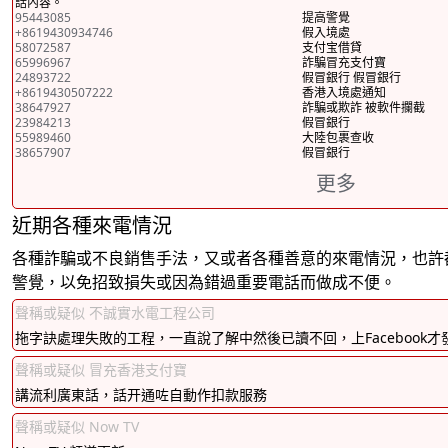
話內容。
95443085
提高警覺
+8619430934746
假入境處
58072587
支付宝借貸
65996967
詐騙冒充支付寶
24893722
假冒銀行 假冒銀行
+8619430507222
香港入境處通知
38647927
詐騙或欺詐 被軟件攔截
23984213
假冒銀行
55989460
大陸包裹查收
38657907
假冒銀行
更多
近期各種來電情況
各種詐騙或不良銷售手法，又或者各種善意的來電情況，也許
警覺，以免招致損失或因為錯過重要電話而做成不便。
聲稱或疑似 不誠實水電工程公司
拖字訣處理失敗的工程，一直說了解中然後已讀不回，上Facebook
聲稱或疑似 冒充香港支付寶
講流利廣東話，話开通咗自動作扣款服務
聲稱或疑似 Now TV