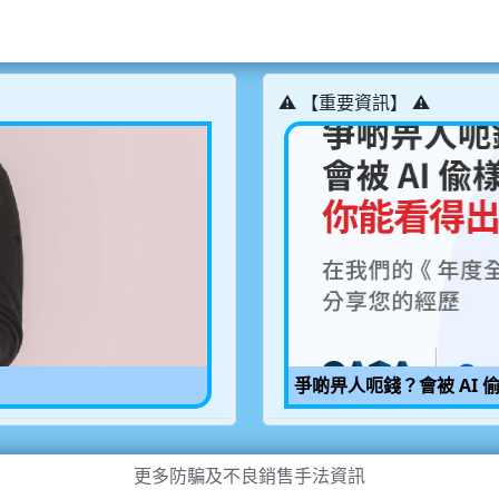
⚠️ 【重要資訊】 ⚠️
爭啲畀人呃錢？會被 AI 
更多防騙及不良銷售手法資訊