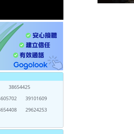
38654425
4605702
39101609
8654408
29624253