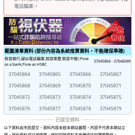
電話騙案。
範圍清單資料 (部份內容為系統推算資料，不能確保準確)
假冒銀行,疑似電話騙案,假冒匯豐,假冒中銀|Pose
37045864 - 37046099
as a bank,Pose as HSBC
37045864
37045865
37045866
37045867
37045868
37045869
37045870
37045871
37045872
37045873
37045874
37045875
37045876
37045877
37045878
37045879
37045880
37045881
37045882
37045883
以下資料由市民提交，資料內容未經本網站審閱，內容不代表本網站立
37045884
37045885
37045886
37045887
場，部份資料或已被隱藏，個別回報資料不會構成任何攔截動作。