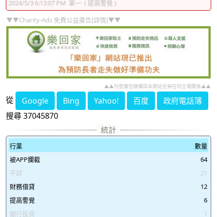
2024/5/3 6:13:07 PM
單一
( 提高警覺 )
37046076
37046077
37046078
37046079
▼▼Charity-Ads 免費公益廣告[詳情]▼▼
37046080
37046081
37046082
37046083
37046084
37046085
37046086
37046087
37046088
37046089
37046090
37046091
37046092
37046093
37046094
37046095
▲▲刊登廣告機構與本網站全無任何立場關係▲▲
從
Google
Bing
Yahoo!
百度
政府電話簿
37046096
37046097
37046098
37046099
搜尋 37045870
行業
數量
被APP攔截
64
不詳
21
財務借貸
12
提高警覺
6
銀行投資
1