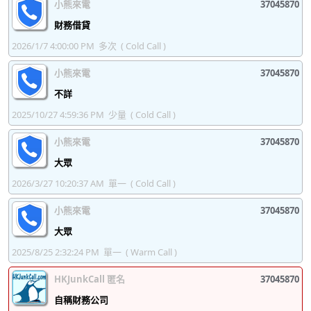
小熊來電
37045870
37045936
37045937
37045938
37045939
財務借貸
2026/1/7 4:00:00 PM
多次
( Cold Call )
37045940
37045941
37045942
37045943
小熊來電
37045870
37045944
37045945
37045946
37045947
不詳
37045948
37045949
37045950
37045951
2025/10/27 4:59:36 PM
少量
( Cold Call )
37045952
37045953
37045954
37045955
小熊來電
37045870
37045956
37045957
37045958
37045959
大眾
37045960
37045961
37045962
37045963
2026/3/27 10:20:37 AM
單一
( Cold Call )
37045964
37045965
37045966
37045967
小熊來電
37045870
大眾
37045968
37045969
37045970
37045971
2025/8/25 2:32:24 PM
單一
( Warm Call )
37045972
37045973
37045974
37045975
HKJunkCall 匿名
37045870
37045976
37045977
37045978
37045979
自稱財務公司