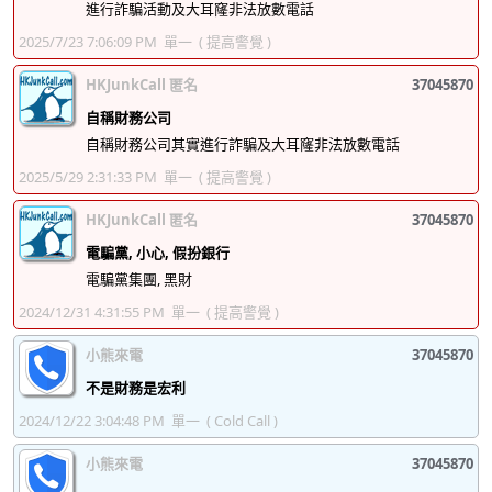
37045980
37045981
37045982
37045983
進行詐騙活動及大耳窿非法放數電話
2025/7/23 7:06:09 PM
單一
( 提高警覺 )
37045984
37045985
37045986
37045987
HKJunkCall 匿名
37045870
37045988
37045989
37045990
37045991
自稱財務公司
37045992
37045993
37045994
37045995
自稱財務公司其實進行詐騙及大耳窿非法放數電話
37045996
37045997
37045998
37045999
2025/5/29 2:31:33 PM
單一
( 提高警覺 )
37046000
37046001
37046002
37046003
HKJunkCall 匿名
37045870
37046004
電騙黨, 小心, 假扮銀行
37046005
37046006
37046007
電騙黨集團, 黑財
37046008
37046009
37046010
37046011
2024/12/31 4:31:55 PM
單一
( 提高警覺 )
37046012
37046013
37046014
37046015
小熊來電
37045870
37046016
37046017
37046018
37046019
不是財務是宏利
37046020
37046021
37046022
37046023
2024/12/22 3:04:48 PM
單一
( Cold Call )
37046024
37046025
37046026
37046027
小熊來電
37045870