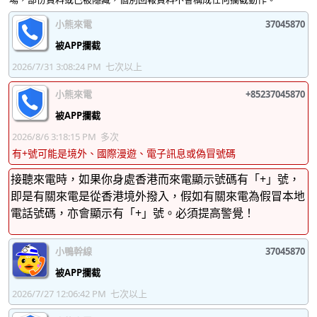
37045888
37045889
37045890
37045891
小熊來電
37045870
37045892
37045893
37045894
37045895
被APP攔截
2026/7/31 3:08:24 PM
七次以上
37045896
37045897
37045898
37045899
小熊來電
+85237045870
37045900
37045901
37045902
37045903
被APP攔截
37045904
37045905
37045906
37045907
2026/8/6 3:18:15 PM
多次
37045908
37045909
37045910
37045911
有+號可能是境外、國際漫遊、電子訊息或偽冒號碼
接聽來電時，如果你身處香港而來電顯示號碼有「+」號，
37045912
37045913
37045914
37045915
即是有關來電是從香港境外撥入，假如有關來電為假冒本地
37045916
37045917
37045918
37045919
電話號碼，亦會顯示有「+」號。必須提高警覺！
37045920
37045921
37045922
37045923
小鴨幹線
37045870
37045924
37045925
37045926
37045927
被APP攔截
37045928
37045929
37045930
37045931
2026/7/27 12:06:42 PM
七次以上
37045932
37045933
37045934
37045935