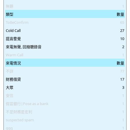
無聽
1
類型
數量
ToBeConfirm
65
Cold Call
27
提高警覺
10
來電無聲, 回撥聽錄音
2
Warm Call
1
來電情況
數量
不詳
77
財務借貸
17
大眾
3
安信
1
假冒銀行|Pose as a bank
1
不是財務是宏利
1
suspected spam
1
qqq
1