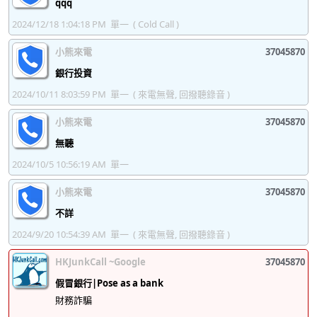
qqq
37046028
37046029
37046030
37046031
2024/12/18 1:04:18 PM
單一
( Cold Call )
37046032
37046033
37046034
37046035
小熊來電
37045870
37046036
37046037
37046038
37046039
銀行投資
37046040
37046041
37046042
37046043
2024/10/11 8:03:59 PM
單一
( 來電無聲, 回撥聽錄音 )
37046044
37046045
37046046
37046047
小熊來電
37045870
37046048
37046049
37046050
37046051
無聽
2024/10/5 10:56:19 AM
單一
37046052
37046053
37046054
37046055
小熊來電
37045870
37046056
37046057
37046058
37046059
不詳
37046060
37046061
37046062
37046063
2024/9/20 10:54:39 AM
單一
( 來電無聲, 回撥聽錄音 )
37046064
37046065
37046066
37046067
HKJunkCall ~Google
37045870
37046068
37046069
37046070
37046071
假冒銀行|Pose as a bank
財務詐騙
37046072
37046073
37046074
37046075