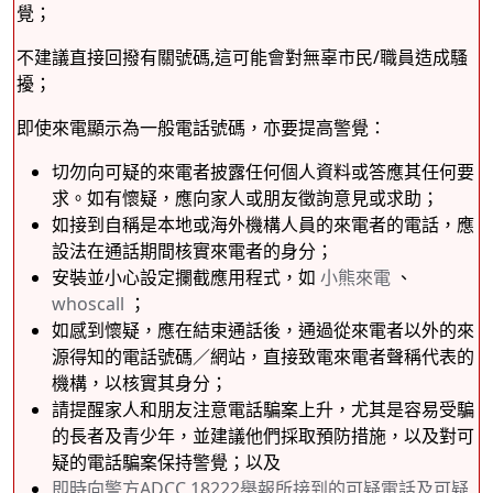
覺；
不建議直接回撥有關號碼,這可能會對無辜市民/職員造成騷
擾；
即使來電顯示為一般電話號碼，亦要提高警覺：
切勿向可疑的來電者披露任何個人資料或答應其任何要
求。如有懷疑，應向家人或朋友徵詢意見或求助；
如接到自稱是本地或海外機構人員的來電者的電話，應
設法在通話期間核實來電者的身分；
安裝並小心設定攔截應用程式，如
小熊來電
、
whoscall
；
如感到懷疑，應在結束通話後，通過從來電者以外的來
源得知的電話號碼／網站，直接致電來電者聲稱代表的
機構，以核實其身分；
請提醒家人和朋友注意電話騙案上升，尤其是容易受騙
的長者及青少年，並建議他們採取預防措施，以及對可
疑的電話騙案保持警覺；以及
即時向警方ADCC 18222舉報所接到的可疑電話及可疑