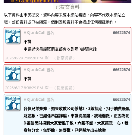
以下資料由市民提交，資料內容未經本網站審閱，內容不代表本網站立
場，部份資料或已被隱藏，個別回報資料不會構成任何攔截動作。
HKJunkCall 匿名
66622674
不詳
申請過快易錢嘅朋友都會收到呢D詐騙電話
2026/6/29 7:09:28 PM
單一
( 提高警覺 )
HKJunkCall 匿名
66622674
不詳
2026/6/17 8:38:29 PM
單一
( 提高警覺 )
HKJunkCall 匿名
66622674
各位兄弟姊妹，如果收數公司係幫2，3線扣底，扣手續費既黑
財追數，已經係串謀詐騙，串謀洗黑錢，我地爆煲，正因為呢
D福佳黑財搞到大家妻離子散，六親不認，大家萬眾一心，我
身無分文，無野輸，無野驚，已經豁左出去嫁啦