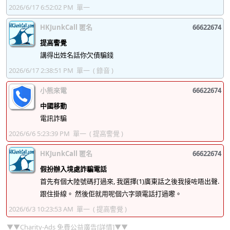
2026/6/17 6:52:02 PM
單一
HKJunkCall 匿名
66622674
提高警覺
講得出姓名話你欠債騙錢
2026/6/17 2:38:51 PM
單一
( 錄音 )
小熊來電
66622674
中國移動
電訊詐騙
2026/6/6 5:23:39 PM
單一
( 提高警覺 )
HKJunkCall 匿名
66622674
假扮辦入境處詐騙電話
首先有個大陸號碼打過來, 我選擇(1)廣東話之後我接咗唔出聲.
跟住掛線。 然後佢就用呢個六字頭電話打過嚟。
2026/6/3 10:23:53 AM
單一
( 提高警覺 )
▼▼Charity-Ads 免費公益廣告[詳情]▼▼