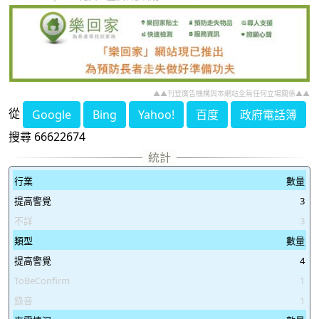
▲▲刊登廣告機構與本網站全無任何立場關係▲▲
從
Google
Bing
Yahoo!
百度
政府電話簿
搜尋 66622674
行業
數量
提高警覺
3
不詳
3
類型
數量
提高警覺
4
ToBeConfirm
1
錄音
1