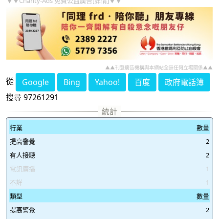
▼▼Charity-Ads 免費公益廣告[詳情]▼▼
▲▲刊登廣告機構與本網站全無任何立場關係▲▲
從
Google
Bing
Yahoo!
百度
政府電話簿
搜尋 97261291
行業
數量
提高警覺
2
有人接聽
2
電訊廣播
1
不詳
1
類型
數量
提高警覺
2