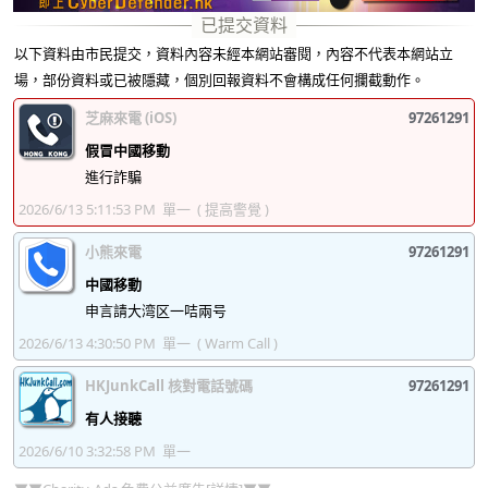
以下資料由市民提交，資料內容未經本網站審閱，內容不代表本網站立
場，部份資料或已被隱藏，個別回報資料不會構成任何攔截動作。
芝麻來電 (iOS)
97261291
假冒中國移動
進行詐騙
2026/6/13 5:11:53 PM
單一
( 提高警覺 )
小熊來電
97261291
中國移動
申言請大湾区一咭兩号
2026/6/13 4:30:50 PM
單一
( Warm Call )
HKJunkCall 核對電話號碼
97261291
有人接聽
2026/6/10 3:32:58 PM
單一