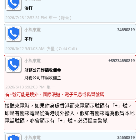
渣打
2026/7/28 12:53:51 PM
單一
( 錄音 )
小熊來電
34650819
不詳
2026/6/22 9:51:03 AM
少量
( Cold Call )
小熊來電
+85234650819
財務公司詐騙收佣金
財務公司詐騙收佣金
2026/6/13 6:02:03 PM
單一
有+號可能是境外、國際漫遊、電子訊息或偽冒號碼
接聽來電時，如果你身處香港而來電顯示號碼有「+」號，
即是有關來電是從香港境外撥入，假如有關來電為假冒本地
電話號碼，亦會顯示有「+」號。必須提高警覺！
小熊來電
34650819