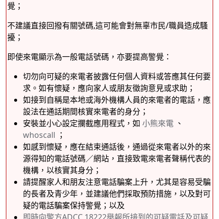
覺；
不建議直接回撥有關號碼,這可能會對無辜市民/職員造成騷
擾；
即使來電顯示為一般電話號碼，亦要提高警覺：
切勿向可疑的來電者披露任何個人資料或答應其任何要
求。如有懷疑，應向家人或朋友徵詢意見或求助；
如接到自稱是本地或海外機構人員的來電者的電話，應
設法在通話期間核實來電者的身分；
安裝並小心設定攔截應用程式，如
小熊來電
、
whoscall
；
如感到懷疑，應在結束通話後，通過從來電者以外的來
源得知的電話號碼／網站，直接致電來電者聲稱代表的
機構，以核實其身分；
請提醒家人和朋友注意電話騙案上升，尤其是容易受騙
的長者及青少年，並建議他們採取預防措施，以及對可
疑的電話騙案保持警覺；以及
即時向警方ADCC 18222舉報所接到的可疑電話及可疑