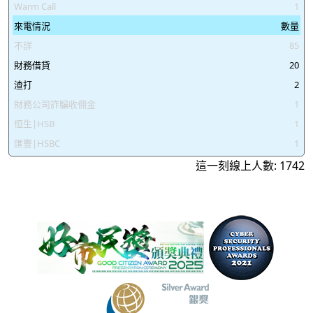
Warm Call
1
來電情況
數量
不詳
85
財務借貸
20
渣打
2
財務公司詐騙收佣金
1
恒生|HSB
1
匯豐|HSBC
1
這一刻線上人數: 1742