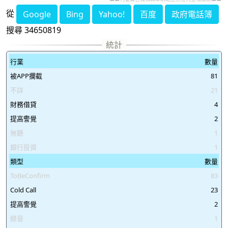
從
Google
Bing
Yahoo!
百度
政府電話簿
搜尋 34650819
行業
數量
被APP攔截
81
不詳
21
財務借貸
4
提高警覺
2
無聽
1
銀行投資
1
類型
數量
ToBeConfirm
83
Cold Call
23
提高警覺
2
錄音
1