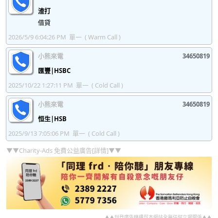
渣打
借貸
2026/5/9 6:04:26 PM
單一
( Warm Call )
小熊來電
34650819
匯豐|HSBC
2025/10/22 1:27:11 PM
單一
( Cold Call )
小熊來電
34650819
恒生|HSB
2025/9/13 7:05:06 PM
單一
( Cold Call )
▼▼Charity-Ads 免費公益廣告[詳情]▼▼
▲▲刊登廣告機構與本網站全無任何立場關係▲▲