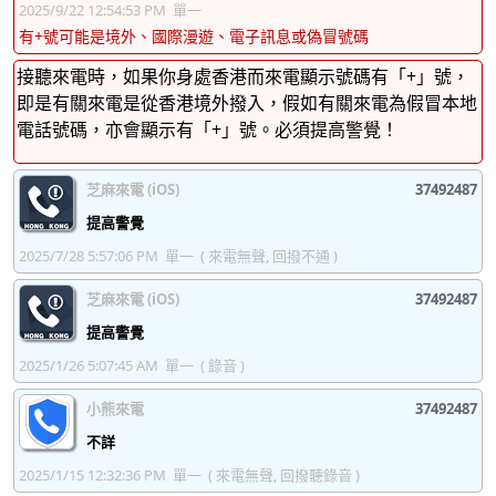
37492491
37492492
37492493
37492494
2025/9/22 12:54:53 PM
單一
有+號可能是境外、國際漫遊、電子訊息或偽冒號碼
37492495
37492496
37492497
37492498
接聽來電時，如果你身處香港而來電顯示號碼有「+」號，
37492499
37492500
37492501
37492502
即是有關來電是從香港境外撥入，假如有關來電為假冒本地
電話號碼，亦會顯示有「+」號。必須提高警覺！
37492503
37492504
37492505
37492506
37492507
37492508
37492509
37492510
芝麻來電 (iOS)
37492487
37492511
37492512
37492513
37492514
提高警覺
2025/7/28 5:57:06 PM
單一
( 來電無聲, 回撥不通 )
37492515
37492516
37492517
37492518
芝麻來電 (iOS)
37492487
37492519
37492520
37492521
37492522
提高警覺
37492523
37492524
37492525
37492526
2025/1/26 5:07:45 AM
單一
( 錄音 )
37492527
37492528
37492529
37492530
小熊來電
37492487
37492531
37492532
37492533
37492534
不詳
37492535
37492536
37492537
37492538
2025/1/15 12:32:36 PM
單一
( 來電無聲, 回撥聽錄音 )