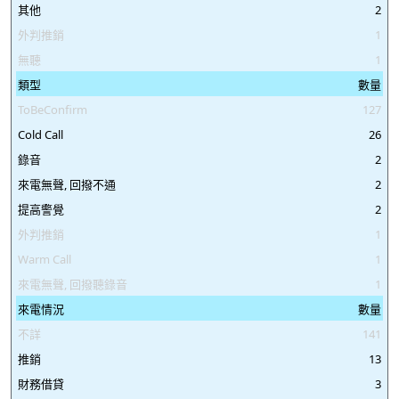
其他
2
外判推銷
1
無聽
1
類型
數量
ToBeConfirm
127
Cold Call
26
錄音
2
來電無聲, 回撥不通
2
提高警覺
2
外判推銷
1
Warm Call
1
來電無聲, 回撥聽錄音
1
來電情況
數量
不詳
141
推銷
13
財務借貸
3