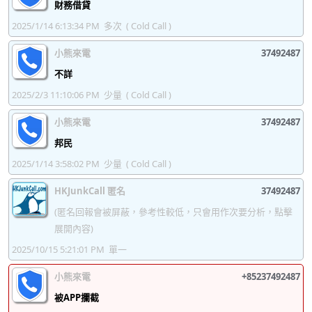
財務借貸
37492447
37492448
37492449
37492450
2025/1/14 6:13:34 PM
多次
( Cold Call )
37492451
37492452
37492453
37492454
小熊來電
37492487
不詳
37492455
37492456
37492457
37492458
2025/2/3 11:10:06 PM
少量
( Cold Call )
37492459
37492460
37492461
37492462
小熊來電
37492487
37492463
37492464
37492465
37492466
邦民
37492467
37492468
37492469
37492470
2025/1/14 3:58:02 PM
少量
( Cold Call )
37492471
37492472
37492473
37492474
HKJunkCall 匿名
37492487
37492475
37492476
37492477
37492478
(匿名回報會被屏蔽，參考性較低，只會用作次要分析，點擊
展開內容)
37492479
37492480
37492481
37492482
2025/10/15 5:21:01 PM
單一
37492483
37492484
37492485
37492486
小熊來電
+85237492487
37492487
37492488
37492489
37492490
被APP攔截