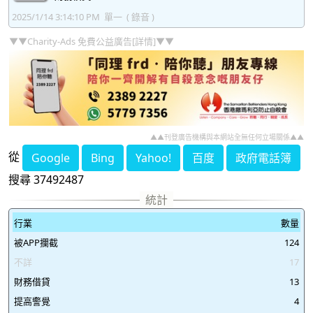
2025/1/14 3:14:10 PM
單一
( 錄音 )
▼▼Charity-Ads 免費公益廣告[詳情]▼▼
▲▲刊登廣告機構與本網站全無任何立場關係▲▲
從
Google
Bing
Yahoo!
百度
政府電話簿
搜尋 37492487
行業
數量
被APP攔截
124
不詳
17
財務借貸
13
提高警覺
4