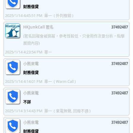
37492587
37492588
37492589
37492590
財務借貸
2025/1/14 4:45:51 PM
單一
( 外判推銷 )
37492591
37492592
37492593
37492594
HKJunkCall 匿名
37492487
37492595
37492596
37492597
37492598
(匿名回報會被屏蔽，參考性較低，只會用作次要分析，點擊
37492599
展開內容)
2025/1/14 4:23:54 PM
單一
小熊來電
37492487
財務借貸
2025/1/14 4:14:01 PM
單一
( Warm Call )
小熊來電
37492487
不詳
2025/1/14 3:14:43 PM
單一
( 來電無聲, 回撥不通 )
小熊來電
37492487
財務借貸