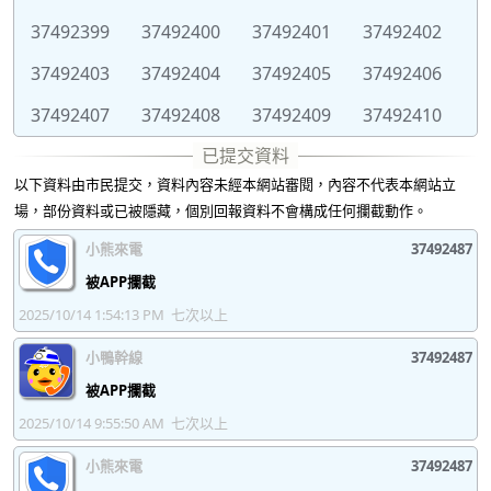
37492399
37492400
37492401
37492402
37492403
37492404
37492405
37492406
37492407
37492408
37492409
37492410
37492411
37492412
37492413
37492414
以下資料由市民提交，資料內容未經本網站審閱，內容不代表本網站立
37492415
37492416
37492417
37492418
場，部份資料或已被隱藏，個別回報資料不會構成任何攔截動作。
37492419
37492420
37492421
37492422
小熊來電
37492487
37492423
37492424
37492425
37492426
被APP攔截
2025/10/14 1:54:13 PM
七次以上
37492427
37492428
37492429
37492430
小鴨幹線
37492487
37492431
37492432
37492433
37492434
被APP攔截
37492435
37492436
37492437
37492438
2025/10/14 9:55:50 AM
七次以上
37492439
37492440
37492441
37492442
小熊來電
37492487
37492443
37492444
37492445
37492446