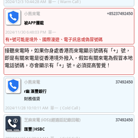
2024/12/3 10:44:28 AM
單一
( Warm Call )
37492539
37492540
37492541
37492542
小熊來電
+85237492450
37492543
37492544
37492545
37492546
被APP攔截
37492547
37492548
37492549
37492550
2024/11/30 6:48:03 PM
單一
有+號可能是境外、國際漫遊、電子訊息或偽冒號碼
37492551
37492552
37492553
37492554
接聽來電時，如果你身處香港而來電顯示號碼有「+」號，
37492555
37492556
37492557
37492558
即是有關來電是從香港境外撥入，假如有關來電為假冒本地
37492559
37492560
37492561
37492562
電話號碼，亦會顯示有「+」號。必須提高警覺！
37492563
37492564
37492565
37492566
小熊來電
37492450
37492567
37492568
37492569
37492570
幽 滙豐銀行
37492571
37492572
37492573
37492574
財務借貸
2024/11/28 10:10:11 AM
單一
( Cold Call )
37492575
37492576
37492577
37492578
芝麻來電 (iOS)(經通話記錄回報)
37492450
37492579
37492580
37492581
37492582
匯豐|HSBC
37492583
37492584
37492585
37492586