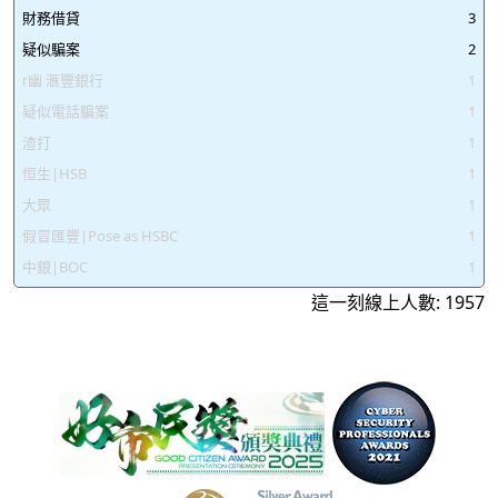
財務借貸
3
疑似騙案
2
幽 滙豐銀行
1
疑似電話騙案
1
渣打
1
恒生|HSB
1
大眾
1
假冒匯豐|Pose as HSBC
1
中銀|BOC
1
這一刻線上人數: 1957