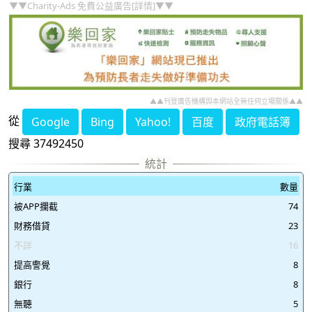
▼▼Charity-Ads 免費公益廣告[詳情]▼▼
▲▲刊登廣告機構與本網站全無任何立場關係▲▲
從
Google
Bing
Yahoo!
百度
政府電話簿
搜尋 37492450
行業
數量
被APP攔截
74
財務借貸
23
不詳
16
提高警覺
8
銀行
8
無聽
5