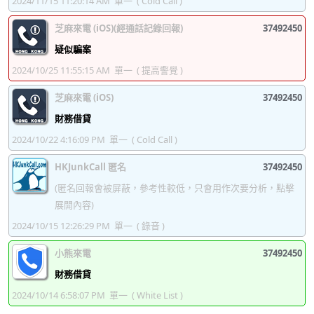
2024/11/15 11:20:14 AM
單一
( Cold Call )
37492587
37492588
37492589
37492590
芝麻來電 (iOS)(經通話記錄回報)
37492450
37492591
37492592
37492593
37492594
疑似騙案
37492595
37492596
37492597
37492598
2024/10/25 11:55:15 AM
單一
( 提高警覺 )
37492599
芝麻來電 (iOS)
37492450
財務借貸
2024/10/22 4:16:09 PM
單一
( Cold Call )
HKJunkCall 匿名
37492450
(匿名回報會被屏蔽，參考性較低，只會用作次要分析，點擊
展開內容)
2024/10/15 12:26:29 PM
單一
( 錄音 )
小熊來電
37492450
財務借貸
2024/10/14 6:58:07 PM
單一
( White List )