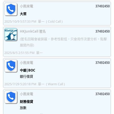
37492491
37492492
37492493
37492494
小熊來電
37492450
37492495
37492496
37492497
37492498
大眾
37492499
37492500
37492501
37492502
2025/10/9 5:57:33 PM
單一
( Cold Call )
37492503
37492504
37492505
37492506
HKJunkCall 匿名
37492450
(匿名回報會被屏蔽，參考性較低，只會用作次要分析，點擊
37492507
37492508
37492509
37492510
展開內容)
37492511
37492512
37492513
37492514
2025/8/5 2:51:55 PM
單一
37492515
37492516
37492517
37492518
小熊來電
37492450
37492519
37492520
37492521
37492522
中銀|BOC
銀行借貸
37492523
37492524
37492525
37492526
2025/7/29 5:20:18 PM
單一
( Warm Call )
37492527
37492528
37492529
37492530
小熊來電
37492450
37492531
37492532
37492533
37492534
財務借貸
37492535
放數
37492536
37492537
37492538