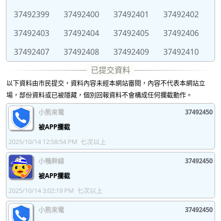
37492399
37492400
37492401
37492402
37492403
37492404
37492405
37492406
37492407
37492408
37492409
37492410
37492411
37492412
37492413
37492414
以下資料由市民提交，資料內容未經本網站審閱，內容不代表本網站立
37492415
37492416
37492417
37492418
場，部份資料或已被隱藏，個別回報資料不會構成任何攔截動作。
37492419
37492420
37492421
37492422
小熊來電
37492450
37492423
37492424
37492425
37492426
被APP攔截
2025/10/14 12:58:54 PM
七次以上
37492427
37492428
37492429
37492430
小鴨幹線
37492450
37492431
37492432
37492433
37492434
被APP攔截
37492435
37492436
37492437
37492438
2025/10/14 3:02:19 PM
七次以上
37492439
37492440
37492441
37492442
小熊來電
37492450
37492443
37492444
37492445
37492446