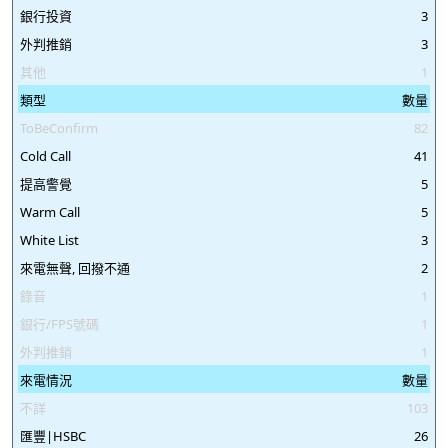
銀行投資
3
外判推銷
3
其他
1
類型
數量
ToBeConfirm
82
Cold Call
41
提高警覺
5
Warm Call
5
White List
3
來電無聲, 回撥不通
2
錄音
1
銀行/FPS號碼
1
外判推銷
1
來電情況
數量
不詳
103
匯豐|HSBC
26