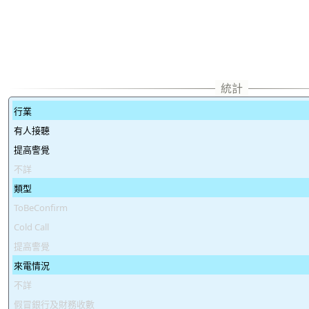
行業
有人接聽
提高警覺
不詳
類型
ToBeConfirm
Cold Call
提高警覺
來電情況
不詳
假冒銀行及財務收數