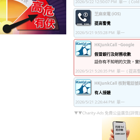
2026/5/22 12:50:07 PM
單一
( Cold 
芝麻來電 (iOS)
提高警覺
2026/5/21 9:55:28 PM
單一
HKJunkCall ~Google
假冒銀行及財務收數
話你有不知明的欠款，實
2026/5/21 5:26:35 PM
單一
( 提高警
HKJunkCall 核對電話號
有人接聽
2026/5/21 2:26:44 PM
單一
▼▼Charity-Ads 免費公益廣告[詳情