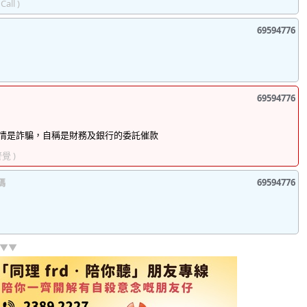
Call )
69594776
69594776
情是詐騙，自稱是財務及銀行的委託催款
覺 )
碼
69594776
]▼▼