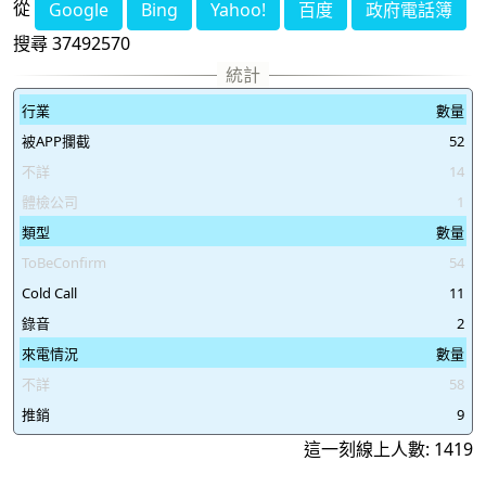
37492491
37492492
37492493
37492494
從
Google
Bing
Yahoo!
百度
政府電話簿
搜尋 37492570
37492495
37492496
37492497
37492498
37492499
37492500
37492501
37492502
行業
數量
37492503
37492504
37492505
37492506
被APP攔截
52
37492507
37492508
37492509
37492510
不詳
14
體檢公司
1
37492511
37492512
37492513
37492514
類型
數量
37492515
37492516
37492517
37492518
ToBeConfirm
54
Cold Call
11
37492519
37492520
37492521
37492522
錄音
2
37492523
37492524
37492525
37492526
來電情況
數量
37492527
37492528
37492529
37492530
不詳
58
推銷
9
37492531
37492532
37492533
37492534
這一刻線上人數: 1419
37492535
37492536
37492537
37492538