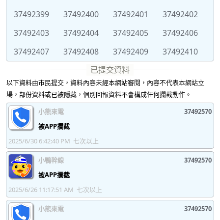
37492399
37492400
37492401
37492402
37492403
37492404
37492405
37492406
37492407
37492408
37492409
37492410
37492411
37492412
37492413
37492414
以下資料由市民提交，資料內容未經本網站審閱，內容不代表本網站立
37492415
37492416
37492417
37492418
場，部份資料或已被隱藏，個別回報資料不會構成任何攔截動作。
37492419
37492420
37492421
37492422
小熊來電
37492570
37492423
37492424
37492425
37492426
被APP攔截
2025/6/30 6:42:40 PM
七次以上
37492427
37492428
37492429
37492430
小鴨幹線
37492570
37492431
37492432
37492433
37492434
被APP攔截
37492435
37492436
37492437
37492438
2025/6/26 11:17:51 AM
七次以上
37492439
37492440
37492441
37492442
小熊來電
37492570
37492443
37492444
37492445
37492446