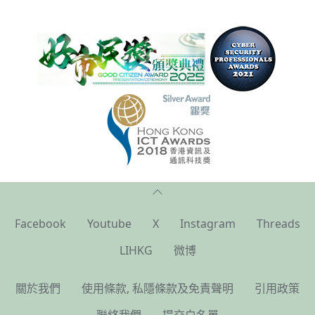
37492539
37492540
37492541
37492542
37492543
37492544
37492545
37492546
37492547
37492548
37492549
37492550
37492551
37492552
37492553
37492554
37492555
37492556
37492557
37492558
37492559
37492560
37492561
37492562
37492563
37492564
37492565
37492566
37492567
37492568
37492569
37492570
Facebook
Youtube
X
Instagram
Threads
37492571
37492572
37492573
37492574
LIHKG
微博
37492575
37492576
37492577
37492578
37492579
37492580
37492581
37492582
關於我們
使用條款, 私隱條款及免責聲明
引用政策
37492583
37492584
37492585
37492586