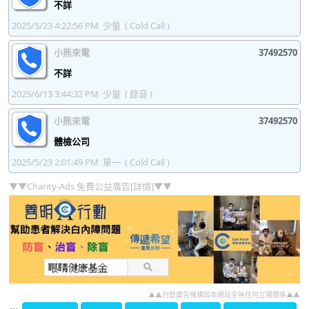
不詳
37492447
37492448
37492449
37492450
2025/5/23 4:22:56 PM
少量
( Cold Call )
37492451
37492452
37492453
37492454
小熊來電
37492570
不詳
37492455
37492456
37492457
37492458
2025/6/13 3:44:32 PM
少量
( 錄音 )
37492459
37492460
37492461
37492462
小熊來電
37492570
37492463
37492464
37492465
37492466
體檢公司
37492467
37492468
37492469
37492470
2025/5/23 2:01:49 PM
單一
( Cold Call )
37492471
37492472
37492473
37492474
▼▼Charity-Ads 免費公益廣告[詳情]▼▼
37492475
37492476
37492477
37492478
37492479
37492480
37492481
37492482
37492483
37492484
37492485
37492486
37492487
37492488
37492489
37492490
▲▲刊登廣告機構與本網站全無任何立場關係▲▲