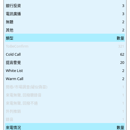
銀行投資
3
37046092
37046093
37046094
37046095
電訊廣播
3
37046096
37046097
37046098
37046099
無聽
2
其他
2
類型
數量
ToBeConfirm
321
Cold Call
62
提高警覺
20
White List
2
Warm Call
2
問卷/市場調查(疑似偽冒)
1
來電無聲, 回撥聽錄音
1
來電無聲, 回撥不通
1
外判推銷
1
錄音
1
來電情況
數量