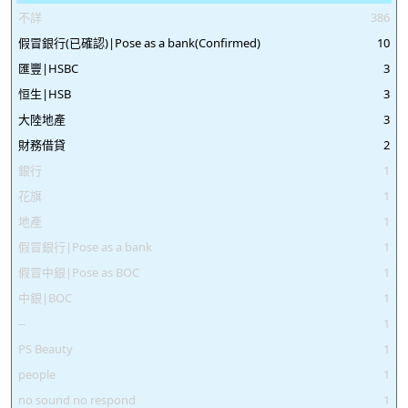
不詳
386
假冒銀行(已確認)|Pose as a bank(Confirmed)
10
匯豐|HSBC
3
恒生|HSB
3
大陸地產
3
財務借貸
2
銀行
1
花旗
1
地產
1
假冒銀行|Pose as a bank
1
假冒中銀|Pose as BOC
1
中銀|BOC
1
--
1
PS Beauty
1
people
1
no sound no respond
1