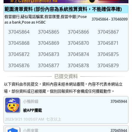
範圍清單資料 (部份內容為系統推算資料，不能確保準確)
假冒銀行,疑似電話騙案,假冒匯豐,假冒中銀|Pose
37045864 - 37046099
as a bank,Pose as HSBC
37045864
37045865
37045866
37045867
37045868
37045869
37045870
37045871
37045872
37045873
37045874
37045875
37045876
37045877
37045878
37045879
37045880
37045881
37045882
37045883
以下資料由市民提交，資料內容未經本網站審閱，內容不代表本網站立
37045884
37045885
37045886
37045887
場，部份資料或已被隱藏，個別回報資料不會構成任何攔截動作。
37045888
37045889
37045890
37045891
小鴨幹線
37045944
37045892
37045893
37045894
37045895
被APP攔截
2023/3/21 10:05:07 AM
七次以上
37045896
37045897
37045898
37045899
小熊來電
37045944