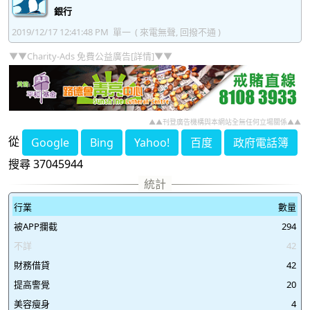
銀行
37046044
37046045
37046046
37046047
2019/12/17 12:41:48 PM
單一
( 來電無聲, 回撥不通 )
37046048
37046049
37046050
37046051
▼▼Charity-Ads 免費公益廣告[詳情]▼▼
37046052
37046053
37046054
37046055
37046056
37046057
37046058
37046059
37046060
37046061
37046062
37046063
▲▲刊登廣告機構與本網站全無任何立場關係▲▲
從
Google
Bing
Yahoo!
百度
政府電話簿
37046064
37046065
37046066
37046067
搜尋 37045944
37046068
37046069
37046070
37046071
37046072
37046073
37046074
37046075
行業
數量
被APP攔截
294
37046076
37046077
37046078
37046079
不詳
42
37046080
37046081
37046082
37046083
財務借貸
42
37046084
37046085
37046086
37046087
提高警覺
20
美容瘦身
4
37046088
37046089
37046090
37046091