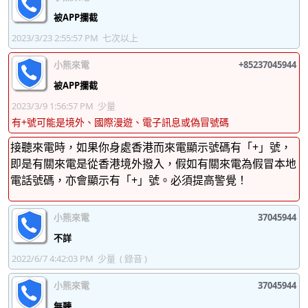
37045900
37045901
37045902
37045903
被APP攔截
37045904
37045905
37045906
37045907
2023/3/23 2:55:57 PM
七次以上
37045908
37045909
37045910
37045911
小熊來電
+85237045944
37045912
37045913
37045914
37045915
被APP攔截
37045916
37045917
37045918
37045919
2023/3/9 1:56:57 PM
少量
有+號可能是境外、國際漫遊、電子訊息或偽冒號碼
37045920
37045921
37045922
37045923
接聽來電時，如果你身處香港而來電顯示號碼有「+」號，
37045924
37045925
37045926
37045927
即是有關來電是從香港境外撥入，假如有關來電為假冒本地
電話號碼，亦會顯示有「+」號。必須提高警覺！
37045928
37045929
37045930
37045931
37045932
37045933
37045934
37045935
小熊來電
37045944
37045936
37045937
37045938
37045939
不詳
2022/6/7 4:42:03 PM
少量
( 錄音 )
37045940
37045941
37045942
37045943
小熊來電
37045944
37045944
37045945
37045946
37045947
無聽