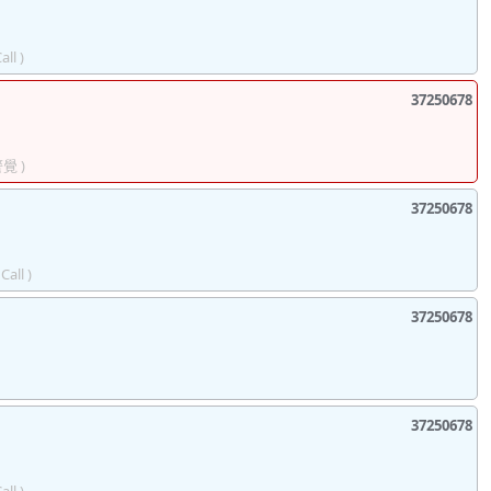
all )
37250678
覺 )
37250678
Call )
37250678
37250678