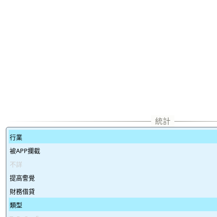
行業
被APP攔截
不詳
提高警覺
財務借貸
類型