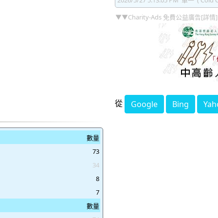
2026/5/27 5:13:05 PM
單一
( Cold C
▼▼Charity-Ads 免費公益廣告[詳情
從
Google
Bing
Yah
數量
73
34
8
7
數量