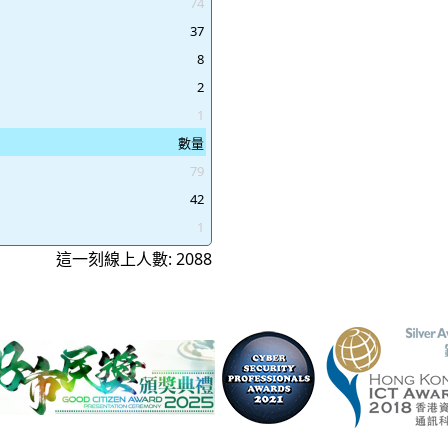
74
37
8
2
1
數量
79
42
1
這一刻線上人數: 2088