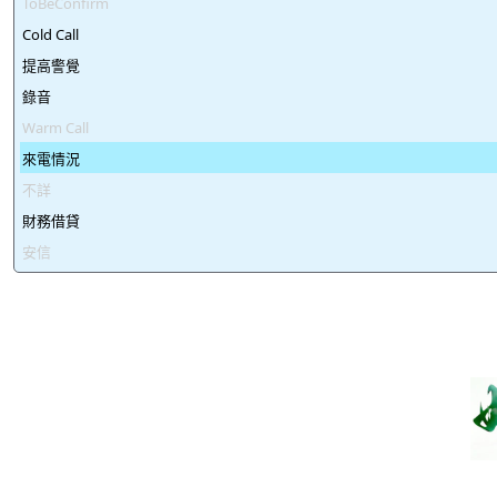
ToBeConfirm
Cold Call
提高警覺
錄音
Warm Call
來電情況
不詳
財務借貸
安信