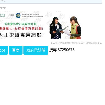
all )
]▼▼
▲▲刊登廣告機構與本網站全無任何立場關係▲▲
搜尋 37250678
oo!
百度
政府電話簿