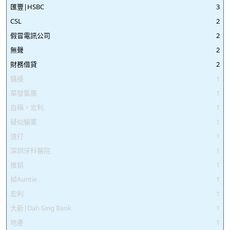
匯豐|HSBC
3
CSL
2
假冒電訊公司
2
無聲
2
財務借貸
2
騷擾
1
華發集團
1
自稱，宏利
1
疑似騙案
1
渣打
1
深圳牙科醫院
1
推銷
1
掉Auntie
1
宏利
1
大新|Dah Sing Bank
1
地產
1