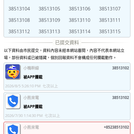
38513104
38513105
38513106
38513107
38513108
38513109
38513110
38513111
38513112
38513113
38513114
38513115
38513116
38513117
38513118
38513119
以下資料由市民提交，資料內容未經本網站審閱，內容不代表本網站立
38513120
38513121
38513122
38513123
場，部份資料或已被隱藏，個別回報資料不會構成任何攔截動作。
38513124
38513125
38513126
38513127
小鴨幹線
38513102
38513128
38513129
38513130
38513131
被APP攔截
2026/8/5 5:26:10 PM
七次以上
38513132
38513133
38513134
38513135
小熊來電
38513102
38513136
38513137
38513138
38513139
被APP攔截
38513140
38513141
38513142
38513143
2026/7/30 1:14:30 PM
七次以上
38513144
38513145
38513146
38513147
小熊來電
+85238513102
38513148
38513149
38513150
38513151