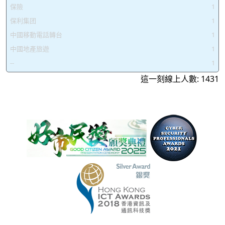
保險
1
保利集团
1
中國移動電話轉台
1
中國地產旅遊
1
--
1
這一刻線上人數: 1431