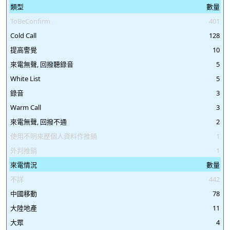
類型
數量
ToBeConfirm
401
Cold Call
128
提高警覺
10
來電無聲, 回撥聽錄音
5
White List
5
錄音
3
Warm Call
3
來電無聲, 回撥不通
2
使用不明來歷個人資料作推銷
1
外判推銷
1
來電情況
數量
不詳
442
中國移動
78
大陸地產
11
大眾
4