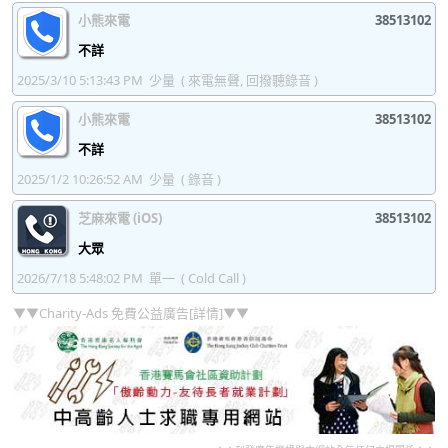
小熊來電
38513102
不詳
2025/3/10 5:13:43 PM
少量
( 來電無聲, 回撥聽錄音 )
小熊來電
38513102
不詳
2025/1/2 10:26:52 AM
少量
( 錄音 )
芝麻來電 (iOS)
38513102
大眾
2026/7/18 5:48:02 PM
單一
( Cold Call )
▼▼Charity-Ads 免費公益廣告[詳情]▼▼