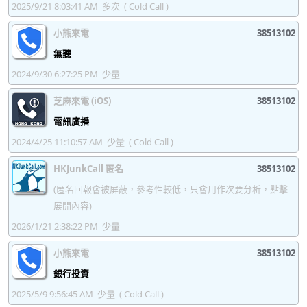
38513196
38513197
38513198
38513199
2025/9/21 8:03:41 AM
多次
( Cold Call )
小熊來電
38513102
無聽
2024/9/30 6:27:25 PM
少量
芝麻來電 (iOS)
38513102
電訊廣播
2024/4/25 11:10:57 AM
少量
( Cold Call )
HKJunkCall 匿名
38513102
(匿名回報會被屏蔽，參考性較低，只會用作次要分析，點擊
展開內容)
2026/1/21 2:38:22 PM
少量
小熊來電
38513102
銀行投資
2025/5/9 9:56:45 AM
少量
( Cold Call )