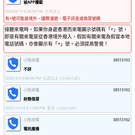
被APP攔截
38513152
38513153
38513154
38513155
2026/6/13 6:28:58 PM
七次以上
有+號可能是境外、國際漫遊、電子訊息或偽冒號碼
38513156
38513157
38513158
38513159
接聽來電時，如果你身處香港而來電顯示號碼有「+」號，
38513160
38513161
38513162
38513163
即是有關來電是從香港境外撥入，假如有關來電為假冒本地
電話號碼，亦會顯示有「+」號。必須提高警覺！
38513164
38513165
38513166
38513167
38513168
38513169
38513170
38513171
小熊來電
38513102
38513172
38513173
38513174
38513175
不詳
2026/4/3 6:48:36 PM
七次以上
( Cold Call )
38513176
38513177
38513178
38513179
小熊來電
38513102
38513180
38513181
38513182
38513183
財務借貸
38513184
38513185
38513186
38513187
2025/11/14 3:17:08 PM
多次
( Cold Call )
38513188
38513189
38513190
38513191
小熊來電
38513102
38513192
38513193
38513194
38513195
電訊廣播