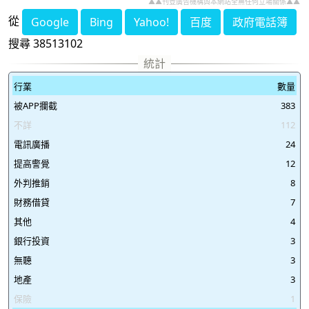
▲▲刊登廣告機構與本網站全無任何立場關係▲▲
從
Google
Bing
Yahoo!
百度
政府電話簿
搜尋 38513102
行業
數量
被APP攔截
383
不詳
112
電訊廣播
24
提高警覺
12
外判推銷
8
財務借貸
7
其他
4
銀行投資
3
無聽
3
地產
3
保險
1