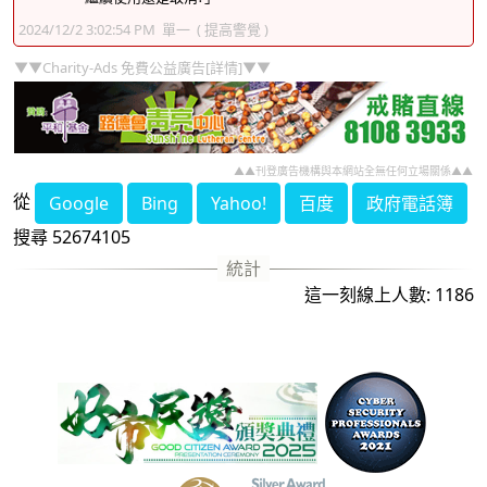
2024/12/2 3:02:54 PM
單一
( 提高警覺 )
▼▼Charity-Ads 免費公益廣告[詳情]▼▼
▲▲刊登廣告機構與本網站全無任何立場關係▲▲
從
Google
Bing
Yahoo!
百度
政府電話簿
搜尋 52674105
這一刻線上人數: 1186