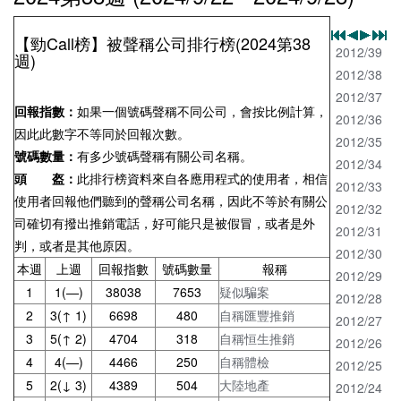
【勁Call榜】被聲稱公司排行榜(2024第38
2012/39
週)
2012/38
2012/37
回報指數：
如果一個號碼聲稱不同公司，會按比例計算，
2012/36
因此此數字不等同於回報次數。
2012/35
號碼數量：
有多少號碼聲稱有關公司名稱。
2012/34
頭 盔：
此排行榜資料來自各應用程式的使用者，相信
2012/33
使用者回報他們聽到的聲稱公司名稱，因此不等於有關公
2012/32
司確切有撥出推銷電話，好可能只是被假冒，或者是外
2012/31
判，或者是其他原因。
2012/30
本週
上週
回報指數
號碼數量
報稱
2012/29
1
1(—)
38038
7653
疑似騙案
2012/28
2
3(↑ 1)
6698
480
自稱匯豐推銷
2012/27
3
5(↑ 2)
4704
318
自稱恒生推銷
2012/26
4
4(—)
4466
250
自稱體檢
2012/25
5
2(↓ 3)
4389
504
大陸地產
2012/24