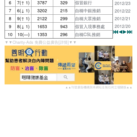
6
7(↑ 1)
3787
329
假冒銀行
2012/23
7
6(↓ 1)
3202
215
自稱中銀推銷
2012/22
8
9(↑ 1)
2122
299
自稱大眾推銷
2012/21
2012/20
9
8(↓ 1)
1653
943
假冒入境事務處
10
10(—)
1353
296
自稱CSL推銷
▼▼Charity-Ads 免費公益廣告[詳情]▼▼
▲▲刊登廣告機構與本網站全無任何立場關係▲▲