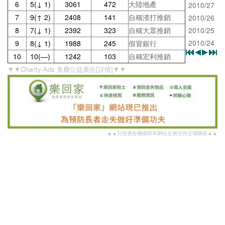
6
5(↓ 1)
3061
472
大陸地產
2010/27
7
9(↑ 2)
2408
141
自稱渣打推銷
2010/26
8
7(↓ 1)
2392
323
自稱大眾推銷
2010/25
2010/24
9
8(↓ 1)
1988
245
假冒銀行
10
10(—)
1242
103
自稱宏利推銷
▼▼Charity-Ads 免費公益廣告[詳情]▼▼
▲▲刊登廣告機構與本網站全無任何立場關係▲▲