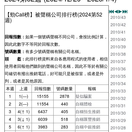
【勁Call榜】被聲稱公司排行榜(2024第52
2010/43
週)
2010/42
2010/41
回報指數：
如果一個號碼聲稱不同公司，會按比例計算，
2010/40
因此此數字不等同於回報次數。
2010/39
號碼數量：
有多少號碼聲稱有關公司名稱。
2010/38
頭 盔：
此排行榜資料來自各應用程式的使用者，相信
2010/37
使用者回報他們聽到的聲稱公司名稱，因此不等於有關公
2010/36
司確切有撥出推銷電話，好可能只是被假冒，或者是外
2010/35
判，或者是其他原因。
2010/34
本週
上週
回報指數
號碼數量
報稱
2010/33
1
1(—)
15155
2878
疑似騙案
2010/32
2
2(—)
11554
440
自稱體檢
2010/31
3
4(↑ 1)
6437
405
自稱恒生推銷
2010/30
4
3(↓ 1)
6039
518
自稱匯豐推銷
2010/29
5
6(↑ 1)
3983
283
自稱中銀推銷
2010/28