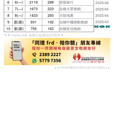
6
6(—)
2119
288
假冒銀行
2025/46
7
7(—)
1673
223
自稱大眾推銷
2025/45
8
8(—)
1433
293
大陸地產
2025/44
2025/43
9
新(新)
931
192
自稱中國移動推銷
10
新(新)
755
163
自稱安信推銷
▼▼Charity-Ads 免費公益廣告[詳情]▼▼
▲▲刊登廣告機構與本網站全無任何立場關係▲▲