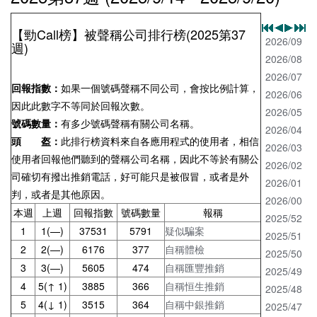
【勁Call榜】被聲稱公司排行榜(2025第37
2026/09
週)
2026/08
2026/07
回報指數：
如果一個號碼聲稱不同公司，會按比例計算，
2026/06
因此此數字不等同於回報次數。
2026/05
號碼數量：
有多少號碼聲稱有關公司名稱。
2026/04
頭 盔：
此排行榜資料來自各應用程式的使用者，相信
2026/03
使用者回報他們聽到的聲稱公司名稱，因此不等於有關公
2026/02
司確切有撥出推銷電話，好可能只是被假冒，或者是外
2026/01
判，或者是其他原因。
2026/00
本週
上週
回報指數
號碼數量
報稱
2025/52
1
1(—)
37531
5791
疑似騙案
2025/51
2
2(—)
6176
377
自稱體檢
2025/50
3
3(—)
5605
474
自稱匯豐推銷
2025/49
4
5(↑ 1)
3885
366
自稱恒生推銷
2025/48
5
4(↓ 1)
3515
364
自稱中銀推銷
2025/47