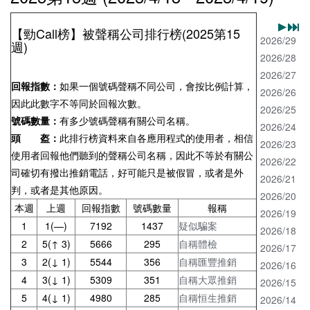
【勁Call榜】被聲稱公司排行榜(2025第15
2026/29
週)
2026/28
2026/27
回報指數：
如果一個號碼聲稱不同公司，會按比例計算，
2026/26
因此此數字不等同於回報次數。
2026/25
號碼數量：
有多少號碼聲稱有關公司名稱。
2026/24
頭 盔：
此排行榜資料來自各應用程式的使用者，相信
2026/23
使用者回報他們聽到的聲稱公司名稱，因此不等於有關公
2026/22
司確切有撥出推銷電話，好可能只是被假冒，或者是外
2026/21
判，或者是其他原因。
2026/20
本週
上週
回報指數
號碼數量
報稱
2026/19
1
1(—)
7192
1437
疑似騙案
2026/18
2
5(↑ 3)
5666
295
自稱體檢
2026/17
3
2(↓ 1)
5544
356
自稱匯豐推銷
2026/16
4
3(↓ 1)
5309
351
自稱大眾推銷
2026/15
5
4(↓ 1)
4980
285
自稱恒生推銷
2026/14