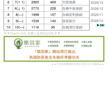
6
7(↑ 1)
2865
469
大陸地產
2026/13
7
6(↓ 1)
2770
228
自稱中銀推銷
2026/12
8
8(—)
1998
157
自稱宏利推銷
2026/11
2026/10
9
9(—)
1539
140
假冒銀行
10
10(—)
1116
95
自稱渣打推銷
▼▼Charity-Ads 免費公益廣告[詳情]▼▼
▲▲刊登廣告機構與本網站全無任何立場關係▲▲