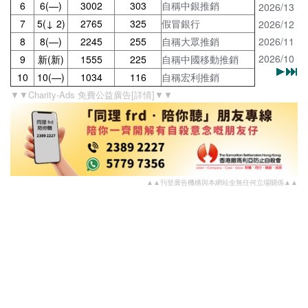
6
6(—)
3002
303
自稱中銀推銷
2026/13
7
5(↓ 2)
2765
325
假冒銀行
2026/12
8
8(—)
2245
255
自稱大眾推銷
2026/11
2026/10
9
新(新)
1555
225
自稱中國移動推銷
10
10(—)
1034
116
自稱宏利推銷
▼▼Charity-Ads 免費公益廣告[詳情]▼▼
▲▲刊登廣告機構與本網站全無任何立場關係▲▲