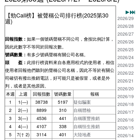
【勁Call榜】被聲稱公司排行榜(2025第30
2026/29
週)
2026/28
2026/27
回報指數：
如果一個號碼聲稱不同公司，會按比例計算，
2026/26
因此此數字不等同於回報次數。
2026/25
號碼數量：
有多少號碼聲稱有關公司名稱。
2026/24
頭 盔：
此排行榜資料來自各應用程式的使用者，相信
2026/23
使用者回報他們聽到的聲稱公司名稱，因此不等於有關公
2026/22
司確切有撥出推銷電話，好可能只是被假冒，或者是外
2026/21
判，或者是其他原因。
2026/20
本週
上週
回報指數
號碼數量
報稱
2026/19
1
1(—)
38738
5197
疑似騙案
2026/18
2
2(—)
8899
310
自稱體檢
2026/17
3
3(—)
4536
441
自稱匯豐推銷
2026/16
4
4(—)
4107
338
自稱恒生推銷
2026/15
5
7(↑ 2)
3114
401
大陸地產
2026/14