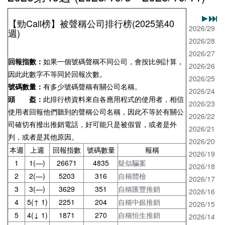
【勁Call榜】被聲稱公司排行榜(2025第40
2026/29
週)
2026/28
2026/27
回報指數：
如果一個號碼聲稱不同公司，會按比例計算，
2026/26
因此此數字不等同於回報次數。
2026/25
號碼數量：
有多少號碼聲稱有關公司名稱。
2026/24
頭 盔：
此排行榜資料來自各應用程式的使用者，相信
2026/23
使用者回報他們聽到的聲稱公司名稱，因此不等於有關公
2026/22
司確切有撥出推銷電話，好可能只是被假冒，或者是外
2026/21
判，或者是其他原因。
2026/20
本週
上週
回報指數
號碼數量
報稱
2026/19
1
1(—)
26671
4835
疑似騙案
2026/18
2
2(—)
5203
316
自稱體檢
2026/17
3
3(—)
3629
351
自稱匯豐推銷
2026/16
4
5(↑ 1)
2251
204
自稱中銀推銷
2026/15
5
4(↓ 1)
1871
270
自稱恒生推銷
2026/14