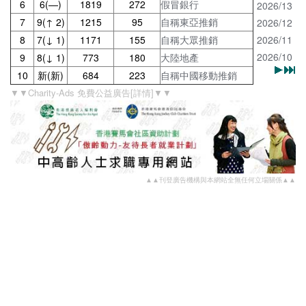
6
6(—)
1819
272
假冒銀行
2026/13
7
9(↑ 2)
1215
95
自稱東亞推銷
2026/12
8
7(↓ 1)
1171
155
自稱大眾推銷
2026/11
2026/10
9
8(↓ 1)
773
180
大陸地產
10
新(新)
684
223
自稱中國移動推銷
▼▼Charity-Ads 免費公益廣告[詳情]▼▼
▲▲刊登廣告機構與本網站全無任何立場關係▲▲