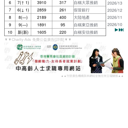
6
7(↑ 1)
3910
317
自稱大眾推銷
2026/13
7
6(↓ 1)
2859
261
假冒銀行
2026/12
8
8(—)
2189
400
大陸地產
2026/11
2026/10
9
9(—)
1891
95
自稱東亞推銷
10
新(新)
1605
220
自稱安信推銷
▼▼Charity-Ads 免費公益廣告[詳情]▼▼
▲▲刊登廣告機構與本網站全無任何立場關係▲▲