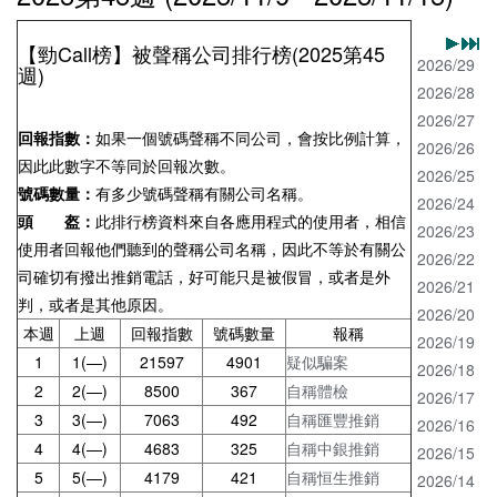
【勁Call榜】被聲稱公司排行榜(2025第45
2026/29
週)
2026/28
2026/27
回報指數：
如果一個號碼聲稱不同公司，會按比例計算，
2026/26
因此此數字不等同於回報次數。
2026/25
號碼數量：
有多少號碼聲稱有關公司名稱。
2026/24
頭 盔：
此排行榜資料來自各應用程式的使用者，相信
2026/23
使用者回報他們聽到的聲稱公司名稱，因此不等於有關公
2026/22
司確切有撥出推銷電話，好可能只是被假冒，或者是外
2026/21
判，或者是其他原因。
2026/20
本週
上週
回報指數
號碼數量
報稱
2026/19
1
1(—)
21597
4901
疑似騙案
2026/18
2
2(—)
8500
367
自稱體檢
2026/17
3
3(—)
7063
492
自稱匯豐推銷
2026/16
4
4(—)
4683
325
自稱中銀推銷
2026/15
5
5(—)
4179
421
自稱恒生推銷
2026/14