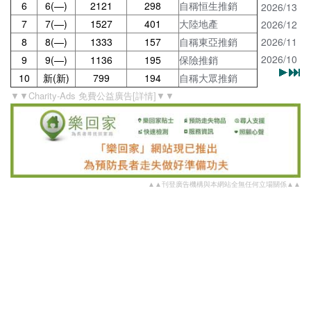
6
6(—)
2121
298
自稱恒生推銷
2026/13
7
7(—)
1527
401
大陸地產
2026/12
8
8(—)
1333
157
自稱東亞推銷
2026/11
2026/10
9
9(—)
1136
195
保險推銷
10
新(新)
799
194
自稱大眾推銷
▼▼Charity-Ads 免費公益廣告[詳情]▼▼
▲▲刊登廣告機構與本網站全無任何立場關係▲▲