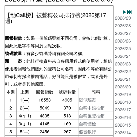
【勁Call榜】被聲稱公司排行榜(2026第17
2026/29
週)
2026/28
2026/27
回報指數：
如果一個號碼聲稱不同公司，會按比例計算，
2026/26
因此此數字不等同於回報次數。
2026/25
號碼數量：
有多少號碼聲稱有關公司名稱。
2026/24
頭 盔：
此排行榜資料來自各應用程式的使用者，相信
2026/23
使用者回報他們聽到的聲稱公司名稱，因此不等於有關公
2026/22
司確切有撥出推銷電話，好可能只是被假冒，或者是外
2026/21
判，或者是其他原因。
2026/20
本週
上週
回報指數
號碼數量
報稱
2026/19
1
1(—)
18553
4905
疑似騙案
2026/18
2
2(—)
5049
370
自稱中銀推銷
2026/17
3
4(↑ 1)
4835
513
自稱匯豐推銷
2026/16
4
3(↓ 1)
4145
169
自稱體檢
2026/15
5
5(—)
2456
267
假冒銀行
2026/14