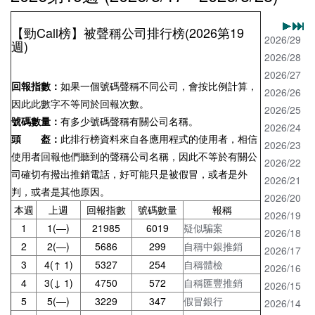
【勁Call榜】被聲稱公司排行榜(2026第19
2026/29
週)
2026/28
2026/27
回報指數：
如果一個號碼聲稱不同公司，會按比例計算，
2026/26
因此此數字不等同於回報次數。
2026/25
號碼數量：
有多少號碼聲稱有關公司名稱。
2026/24
頭 盔：
此排行榜資料來自各應用程式的使用者，相信
2026/23
使用者回報他們聽到的聲稱公司名稱，因此不等於有關公
2026/22
司確切有撥出推銷電話，好可能只是被假冒，或者是外
2026/21
判，或者是其他原因。
2026/20
本週
上週
回報指數
號碼數量
報稱
2026/19
1
1(—)
21985
6019
疑似騙案
2026/18
2
2(—)
5686
299
自稱中銀推銷
2026/17
3
4(↑ 1)
5327
254
自稱體檢
2026/16
4
3(↓ 1)
4750
572
自稱匯豐推銷
2026/15
5
5(—)
3229
347
假冒銀行
2026/14