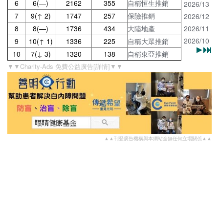
6
6(—)
2162
355
自稱恒生推銷
2026/13
7
9(↑ 2)
1747
257
保險推銷
2026/12
8
8(—)
1736
434
大陸地產
2026/11
2026/10
9
10(↑ 1)
1336
225
自稱大眾推銷
10
7(↓ 3)
1320
138
自稱東亞推銷
▼▼Charity-Ads 免費公益廣告[詳情]▼▼
▲▲刊登廣告機構與本網站全無任何立場關係▲▲