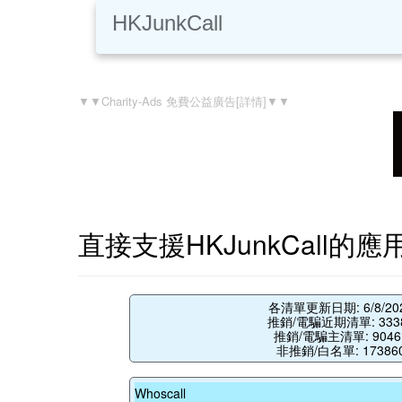
HKJunkCall
▼▼Charity-Ads 免費公益廣告[詳情]▼▼
直接支援HKJunkCall的
各清單更新日期: 6/8/20
推銷/電騙近期清單: 333
推銷/電騙主清單: 9046
非推銷/白名單: 17386
Whoscall